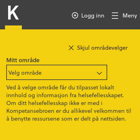
HOPP
Kompetansebroen
TIL
Logg inn
Meny
HOVEDINNHOLD
Vis/Skjul
meny
Skjul områdevelger
Mitt område
Velg område
Ved å velge område får du tilpasset lokalt
innhold og informasjon fra helsefellesskapet.
Om ditt helsefellesskap ikke er med i
Kompetansebroen er du allikevel velkommen til
å benytte ressursene som er delt på nettsiden.