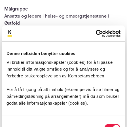
Målgruppe
Ansatte og ledere i helse- og omsorgstjenestene i
Østfold
Mål for arrangementet
Faglig påfyll og erfaringsdeling
Denne nettsiden benytter cookies
Påmeldingsfrist
03. november 2025 kl 12.00
Vi bruker informasjonskapsler (cookies) for å tilpasse
innhold til ditt valgte område og for å analysere og
Pris for arrangementet
forbedre brukeropplevelsen av Kompetansebroen.
Arrangementet er gratis
For å få tilgang på alt innhold (eksempelvis å se filmer og
Kontaktperson for arrangementet
påmeldingsløsning på arrangementer) må du som bruker
Annette Bjerkenes
(annette.bjerkenes@io.kommune.no)
godta alle informasjonskapsler (cookies).
Jon Kristian Kolstad
(jon.kristian.kolstad@io.kommune.no)
Samtykkevalg