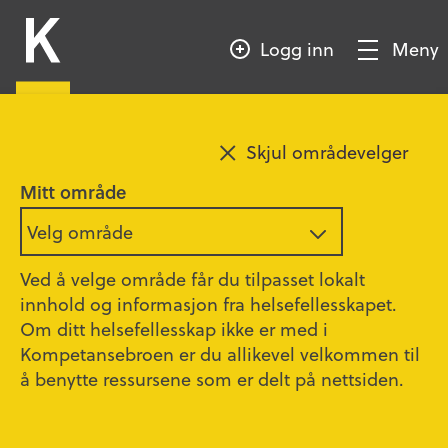
HOPP
Kompetansebroen
TIL
Logg inn
Meny
HOVEDINNHOLD
Vis/Skjul
meny
Skjul områdevelger
Mitt område
Velg område
Ved å velge område får du tilpasset lokalt
innhold og informasjon fra helsefellesskapet.
Om ditt helsefellesskap ikke er med i
Kompetansebroen er du allikevel velkommen til
å benytte ressursene som er delt på nettsiden.
Illustrasjon: Shutterstock
Fagdag Digital