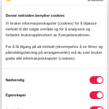
Mål for arrangementet
Øke forståelsen for digital hjemmeoppfølging sin rolle i
helsetjenesten.
Deltagerne og våre samarbeidspartnere
Denne nettsiden benytter cookies
skal få innsikt i hvordan digital hjemmeoppfølging kan
Vi bruker informasjonskapsler (cookies) for å tilpasse
bidra til bedre behandling, enklere arbeidsprosesser og
innhold til ditt valgte område og for å analysere og
mer effektivt samarbeid.
forbedre brukeropplevelsen av Kompetansebroen.
Skape nysgjerrighet og inspirasjon
. Gjennom faglige
innlegg og praktiske eksempler håper vi å skape
For å få tilgang på alt innhold (eksempelvis å se filmer og
nysgjerrighet og motivasjon til å utforske nye
påmeldingsløsning på arrangementer) må du som bruker
muligheter i pasientbehandlingen.
godta alle informasjonskapsler (cookies).
Skape arena for dialog
mellom primær- og
spesialisthelsetjenesten.
Gi rom for å se, lære og prøve:
Deltakerne skal få
Samtykkevalg
mulighet til å se og lære mer om ulike løsninger/utstyr
Nødvendig
og delta aktivt gjennom utstillinger, demonstrasjoner
eller dialog/refleksjon.
Egenskaper
Påmeldingsfrist
13. oktober 2025 kl 23.00