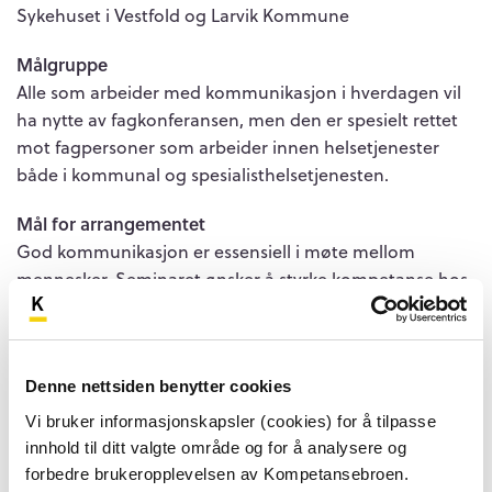
Sykehuset i Vestfold og Larvik Kommune
Målgruppe
Alle som arbeider med kommunikasjon i hverdagen vil
ha nytte av fagkonferansen, men den er spesielt rettet
mot fagpersoner som arbeider innen helsetjenester
både i kommunal og spesialisthelsetjenesten.
Mål for arrangementet
God kommunikasjon er essensiell i møte mellom
mennesker. Seminaret ønsker å styrke kompetanse hos
fagpersoner innen spennende og aktuelt tema på tvers
av offentlig og privat sektor.
Dato
Denne nettsiden benytter cookies
11. juni 2026
Vi bruker informasjonskapsler (cookies) for å tilpasse
innhold til ditt valgte område og for å analysere og
Påmeldingsfrist
forbedre brukeropplevelsen av Kompetansebroen.
03. juni 2026 kl 23.59