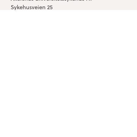
Sykehusveien 25
1478 Nordbyhagen
Kontakt oss
Personvern & cookies
Tilgjengelighetserklæring
Om Kompetansebroen