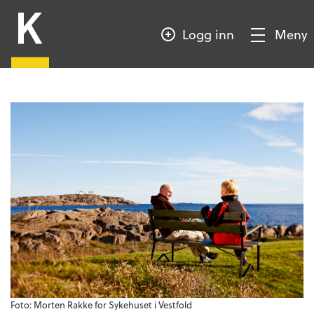
HOPP
Kompetansebroen
TIL
Logg inn
Meny
HOVEDINNHOLD
Vis/Skjul
meny
Foto: Morten Rakke for Sykehuset i Vestfold