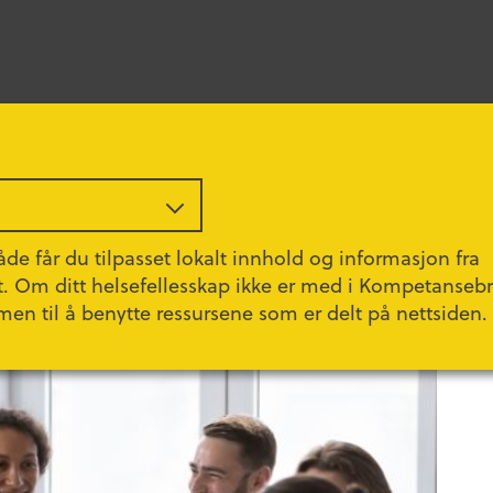
de får du tilpasset lokalt innhold og informasjon fra
t. Om ditt helsefellesskap ikke er med i Kompetanseb
men til å benytte ressursene som er delt på nettsiden.