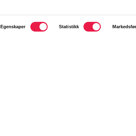
 åpnet for
Egenskaper
Statistikk
Markedsfø
forbedringsarbeid, og melde seg på til oppstart
bedre 2025-2026!
rshus, som innebærer at vi samler
og kommunale helsetjenester i
e”. Vi tror det blir nyttig å knytte kontakter og
er av helsetjenesten.
tverrfaglige team som ønsker å jobbe med et
beid. Teamene som deltar får støtte og
d underveis, og forventes å dele av sine
e det man har oppnådd på forbedringsdagen