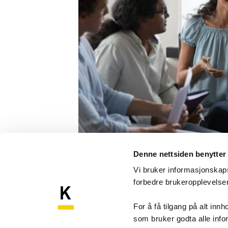
Foto: Shutterstock
Denne nettsiden benytter
Læringsnettver
Vi bruker informasjonskapsl
forbedre brukeropplevels
forbedring/Bes
For å få tilgang på alt in
som bruker godta alle inf