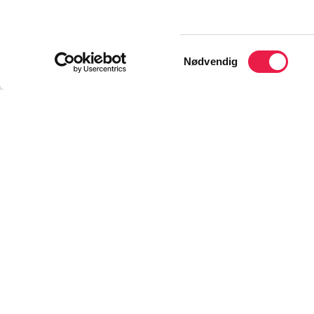
2025-2026 har
påmelding!
Samtykkevalg
Nødvendig
Det er tid for å planlegge høstens 
av læringsnettverket Best på å bli 
I år samarbeider Ahus og USHT Ake
forbedringsteam fra både sykehus 
læringsnettverket “Best på å bli bedr
dele erfaringer også med andre del
Læringsnettverket er et tilbud til 
konkret, pasientnært forbedringsar
veiledning til sitt forbedringsarbei
erfaringer underveis og presenter
høsten 2026.