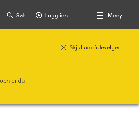
Søk
Søk
Logg inn
Meny
Søk
Vis/Skjul
meny
Skjul områdevelger
roen er du