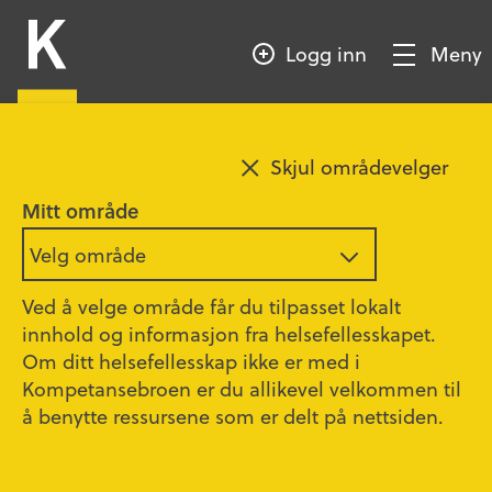
HOPP
Kompetansebroen
TIL
Logg inn
Meny
HOVEDINNHOLD
Vis/Skjul
meny
Skjul områdevelger
Mitt område
Velg område
Ved å velge område får du tilpasset lokalt
innhold og informasjon fra helsefellesskapet.
Om ditt helsefellesskap ikke er med i
Kompetansebroen er du allikevel velkommen til
å benytte ressursene som er delt på nettsiden.