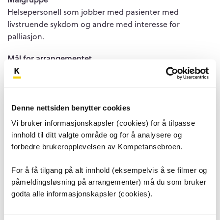
Helsepersonell som jobber med pasienter med
livstruende sykdom og andre med interesse for
palliasjon.
Mål for arrangementet
Kompetanseheving innen palliasjon.
Påmeldingsfrist
09. oktober 2025 kl 22.00
Denne nettsiden benytter cookies
Vi bruker informasjonskapsler (cookies) for å tilpasse
Pris for arrangementet
innhold til ditt valgte område og for å analysere og
Arrangementet er gratis
forbedre brukeropplevelsen av Kompetansebroen.
Kontaktperson for arrangementet
For å få tilgang på alt innhold (eksempelvis å se filmer og
Sarprit Kaur Sarai (
Sarprit.Kaur.Sarai@ahus.no
)
påmeldingsløsning på arrangementer) må du som bruker
godta alle informasjonskapsler (cookies).
Bevertning
Frukt, te/kaffe og lunsj. Husk å gi beskjed om