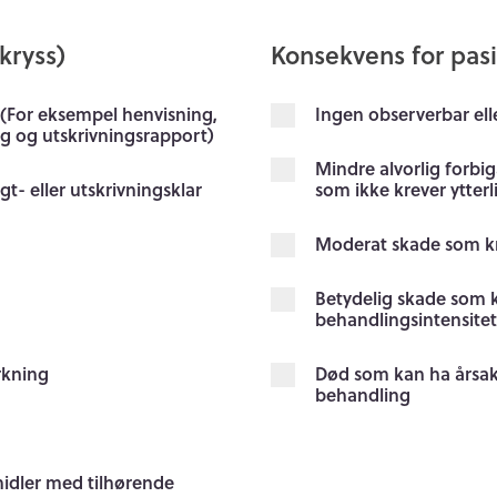
kryss)
Konsekvens for pasie
For eksempel henvisning,
Ingen observerbar ell
ng og utskrivningsrapport)
Mindre alvorlig forbi
t- eller utskrivningsklar
som ikke krever ytterl
Moderat skade som kre
Betydelig skade som k
behandlingsintensitet.
rkning
Død som kan ha årsak
behandling
midler med tilhørende