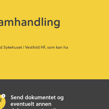
samhandling
 Sykehuset i Vestfold HF, som kan ha
Send dokumentet og
eventuelt annen