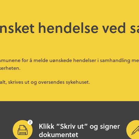
nsket hendelse ved 
ommunene for å melde uønskede hendelser i samhandling med
kkerheten.
talt, skrives ut og oversendes sykehuset.
Klikk “Skriv ut” og signer
dokumentet