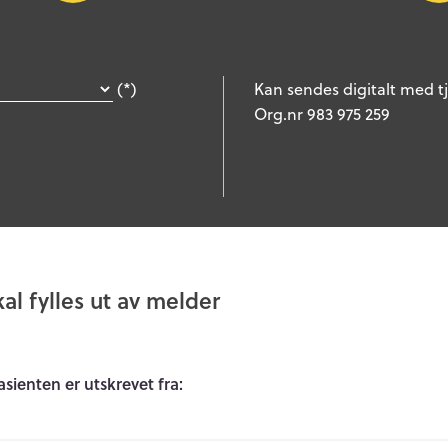
(*)
Kan sendes digitalt med tj
Org.nr 983 975 259
kal fylles ut av melder
sienten er utskrevet fra: