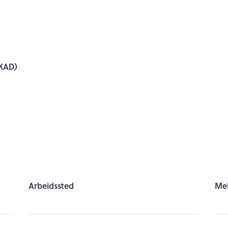
(KAD)
:
Arbeidssted
Mel