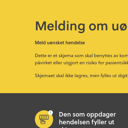
Melding om uø
Meld uønsket hendelse
Dette er et skjema som skal benyttes av k
påvirket eller utgjort en risiko for pasientsi
Skjemaet skal ikke lagres, men fylles ut digi
Den som oppdager
hendelsen fyller ut