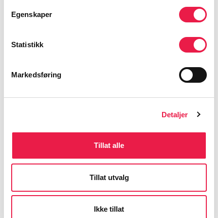
Egenskaper
Last ned ressurs med universal utforming – for deg
Statistikk
som ikke bruker mus
Markedsføring
Tilbake til Kurs
Detaljer
Tillat alle
Neste modul
Tillat utvalg
Forrige modul
Ikke tillat