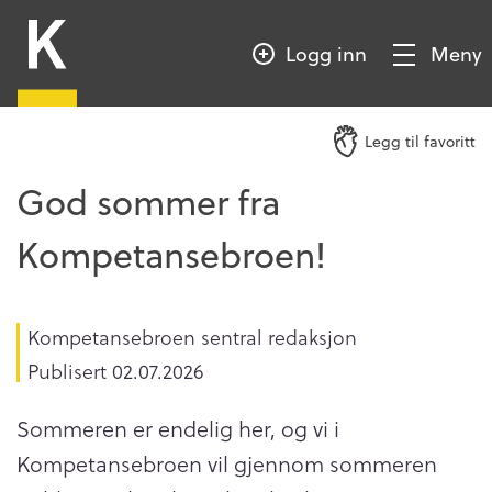
HOPP
Kompetansebroen
TIL
Logg inn
Meny
HOVEDINNHOLD
Vis/Skjul
meny
Legg til favoritt
God sommer fra
Kompetansebroen!
Kompetansebroen sentral redaksjon
Publisert
02.07.2026
Sommeren er endelig her, og vi i
Kompetansebroen vil gjennom sommeren