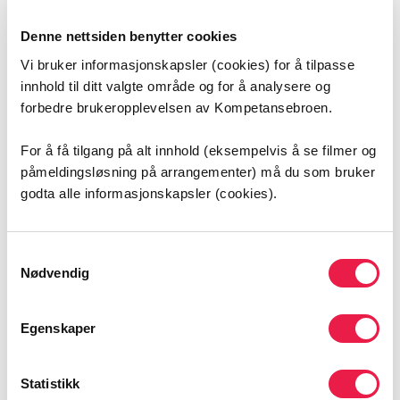
Gjennom sommeren deler vi ukentlige aktueltsaker i
seriene “God sommer med Helhjerta” og “Nyttige
Denne nettsiden benytter cookies
fagressurser i sommer”.
Vi bruker informasjonskapsler (cookies) for å tilpasse
Målet er å gi deg inspirasjon, nyttig fagstoff og et lite
innhold til ditt valgte område og for å analysere og
avbrekk i sommerukene, enten du har ferie eller holder
forbedre brukeropplevelsen av Kompetansebroen.
hjulene i gang på jobb.
For å få tilgang på alt innhold (eksempelvis å se filmer og
Husk å
melde deg på våre nyhetsbrev
for å få
påmeldingsløsning på arrangementer) må du som bruker
arrangementer, aktueltsaker og
godta alle informasjonskapsler (cookies).
samhandlingsinformasjon direkte i innboksen din.
Vi ønsker dere alle en fantastisk sommer!
Samtykkevalg
Nødvendig
Sommerhilsen fra Kompetansebroen
Egenskaper
Flere aktueltsaker
Statistikk