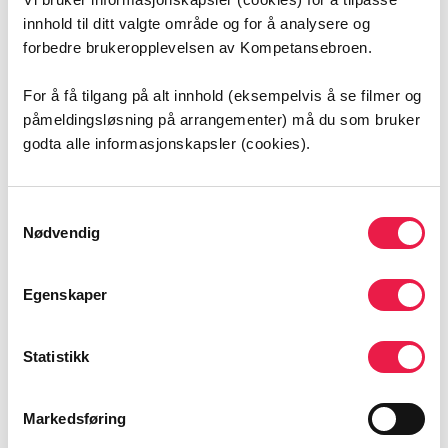
forlenget sorg og utsatt sorg
innhold til ditt valgte område og for å analysere og
hvilke reaksjoner etterlatte kan ha
forbedre brukeropplevelsen av Kompetansebroen.
hvordan etterlatte har blitt møtt av hjelpeapparatet
For å få tilgang på alt innhold (eksempelvis å se filmer og
Seminaret gir også innsikt i hvordan ulike aktører
påmeldingsløsning på arrangementer) må du som bruker
samarbeider om tematikken, blant annet:
godta alle informasjonskapsler (cookies).
Oslo kommune
Oslo politidistrikt
Samtykkevalg
ideelle organisasjoner
Nødvendig
etterlatteorganisasjonene
Egenskaper
Hvem er seminaret relevant for?
Statistikk
Opptaket er særlig nyttig for ansatte som møter
etterlatte i sitt arbeid, blant annet:
Markedsføring
kriseteam