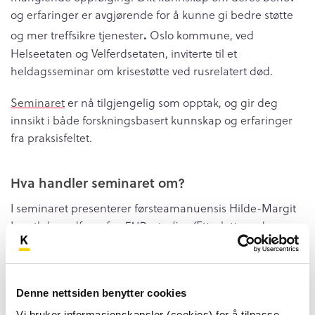
og erfaringer er avgjørende for å kunne gi bedre støtte
.
og mer treffsikre tjenester
Oslo kommune, ved
Helseetaten og Velferdsetaten, inviterte til et
heldagsseminar om krisestøtte ved rusrelatert død.
Seminaret
er nå tilgjengelig som opptak, og gir deg
innsikt i både forskningsbasert kunnskap og erfaringer
fra praksisfeltet.
Hva handler seminaret om?
I seminaret presenterer førsteamanuensis Hilde-Margit
Løseth hovedfunn fra
END-studien
(Etterlatte ved
narkotikarelatert død) ved Høgskulen på Vestlandet.
Hun belyser blant annet:
Denne nettsiden benytter cookies
særtrekk ved ventesorg
Vi bruker informasjonskapsler (cookies) for å tilpasse