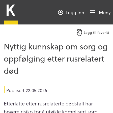
HOPP
Kompetansebroen
TIL
Logg inn
Meny
HOVEDINNHOLD
Vis/Skjul
meny
Legg til favoritt
Nyttig kunnskap om sorg og
oppfølging etter rusrelatert
død
Publisert
22.05.2026
Etterlatte etter rusrelaterte dødsfall har
høyere risiko for å utvikle komplisert sorg.