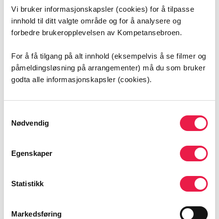
Vi bruker informasjonskapsler (cookies) for å tilpasse
innhold til ditt valgte område og for å analysere og
forbedre brukeropplevelsen av Kompetansebroen.
Innholdet du har markert vil du da finne igjen på “Min
side” under “Mitt favorittinnhold”. Listen du finner her
For å få tilgang på alt innhold (eksempelvis å se filmer og
kan du sende på e-post til deg selv eller andre om du
påmeldingsløsning på arrangementer) må du som bruker
ønsker det. Du har muligheten til å sende listen i sin
godta alle informasjonskapsler (cookies).
helhet, eller markere deler av listen før den sendes ut.
Om du ønsker å sende listen til flere på en gang kan du
legge inn e-postadressene og skille de med komma.
Samtykkevalg
Nødvendig
Flere aktueltsaker
Egenskaper
Statistikk
Meld deg på nyhetsbrev
Markedsføring