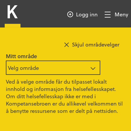
HOPP
Kompetansebroen
TIL
Logg inn
Meny
HOVEDINNHOLD
Vis/Skjul
meny
Legg til favoritt
Ahus
Oslo
Skjul områdevelger
Vet du at du kan lage
Mitt område
fagpakker på
Velg område
kompetansebroen?
Ved å velge område får du tilpasset lokalt
innhold og informasjon fra helsefellesskapet.
Om ditt helsefellesskap ikke er med i
Kompetansebroen er du allikevel velkommen til
Publisert
07.07.2026
å benytte ressursene som er delt på nettsiden.
Kompetansebroen har fått flere henvendelser
om å lage fagpakker for ulike faggrupper i