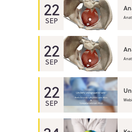
22
An
Anato
SEP
22
An
Anato
SEP
22
Un
Webi
SEP
Ko