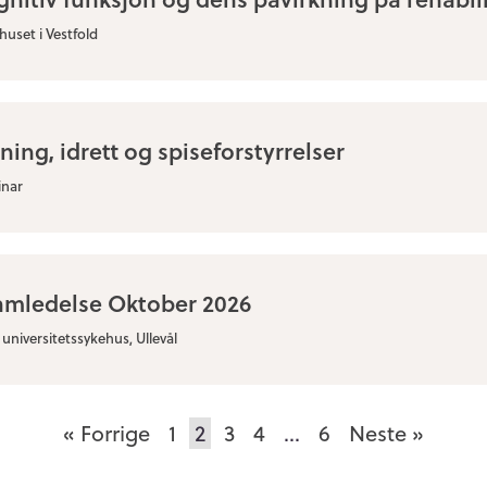
huset i Vestfold
ning, idrett og spiseforstyrrelser
nar
amledelse Oktober 2026
universitetssykehus, Ullevål
« Forrige
1
2
3
4
…
6
Neste »