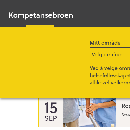
HOPP
TIL
Kompetansebroen
HOVEDINNHOLD
Mitt område
Forsiden
Velg område
Ved å velge områ
helsefellesskape
allikevel velkom
15
Re
Scan
SEP