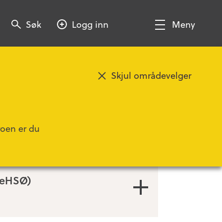
Søk
Søk
Logg inn
Meny
Søk
Vis/Skjul
meny
Skjul områdevelger
roen er du
ReHSØ)