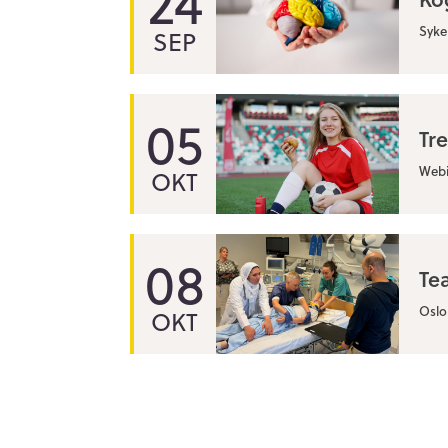
24
Syke
SEP
05
Tre
Webi
OKT
08
Te
Oslo 
OKT