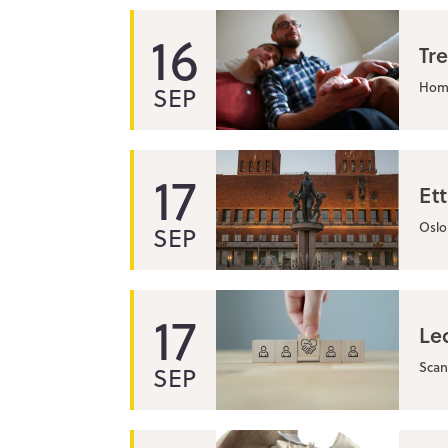
16
Tr
Home
SEP
17
Et
Oslo
SEP
17
Le
Scan
SEP