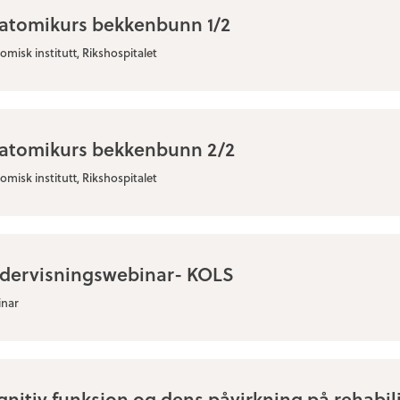
atomikurs bekkenbunn 1/2
misk institutt, Rikshospitalet
atomikurs bekkenbunn 2/2
misk institutt, Rikshospitalet
dervisningswebinar- KOLS
nar
gnitiv funksjon og dens påvirkning på rehabil