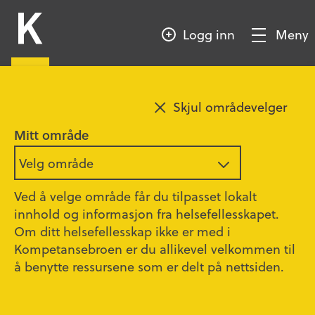
HOPP
Kompetansebroen
TIL
Logg inn
Meny
HOVEDINNHOLD
Vis/Skjul
meny
Legg til favoritt
Skjul områdevelger
Dysfagi (spise-/ svelgevansker)
Mitt område
Velg område
Sunnaas sykehus HF og Akershus
universitetssykehus HF
Ved å velge område får du tilpasset lokalt
Oppdatert
01.09.2018
innhold og informasjon fra helsefellesskapet.
Om ditt helsefellesskap ikke er med i
Helsepersonell
Kompetansebroen er du allikevel velkommen til
å benytte ressursene som er delt på nettsiden.
30 minutter