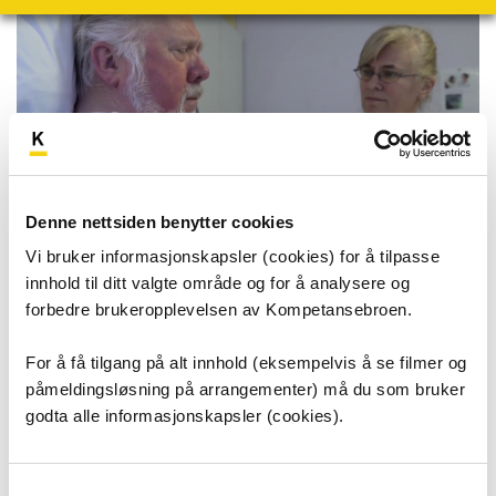
Denne nettsiden benytter cookies
Vi bruker informasjonskapsler (cookies) for å tilpasse
innhold til ditt valgte område og for å analysere og
forbedre brukeropplevelsen av Kompetansebroen.
Dysfagi (spise/svelgevansker)
For å få tilgang på alt innhold (eksempelvis å se filmer og
påmeldingsløsning på arrangementer) må du som bruker
Spising og svelging er like livsnødvendig som å
godta alle informasjonskapsler (cookies).
puste. Vansker med spising og/eller svelging
kalles dysfagi, og mennesker i alle aldre kan få
Samtykkevalg