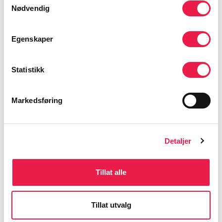
det. Dysfagi er ikke en sykdom, men et symptom
Nødvendig
på underliggende årsaker. Dette er et
innføringskurs for alt helsepersonell.
Egenskaper
Statistikk
Markedsføring
Detaljer
Tillat alle
Tillat utvalg