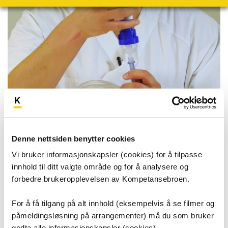
Denne nettsiden benytter cookies
Forstøver Philips Respironics
Vi bruker informasjonskapsler (cookies) for å tilpasse
innhold til ditt valgte område og for å analysere og
Forstøversystemet Philips Respironics brukes til
forbedre brukeropplevelsen av Kompetansebroen.
administrering av inhalasjonsmedikamenter.
For å få tilgang på alt innhold (eksempelvis å se filmer og
påmeldingsløsning på arrangementer) må du som bruker
Målgruppen er sykepleiere.
godta alle informasjonskapsler (cookies).