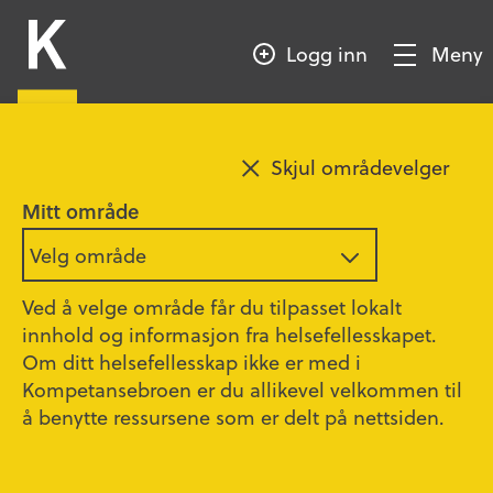
HOPP
Kompetansebroen
TIL
Logg inn
Meny
HOVEDINNHOLD
Vis/Skjul
meny
Legg til favoritt
Skjul områdevelger
Forstøver Philips Respironics
Mitt område
Velg område
Seksjonsoverlege og medisinsk ansvarlig Anne
Siri Gløersen, lungemedisinsk avdeling, Ahus
Ved å velge område får du tilpasset lokalt
innhold og informasjon fra helsefellesskapet.
Sykepleiere
Om ditt helsefellesskap ikke er med i
Kompetansebroen er du allikevel velkommen til
Ca. 10 min
å benytte ressursene som er delt på nettsiden.