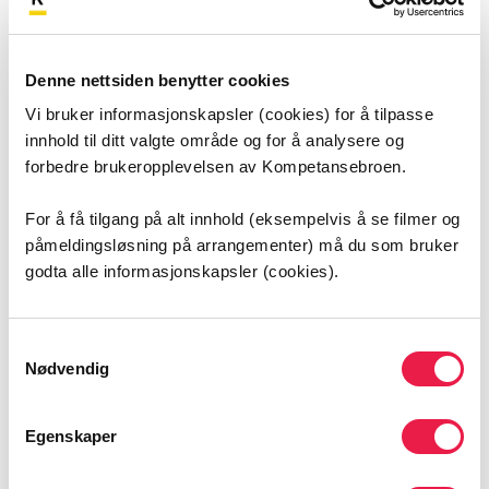
Dette er et introduksjonskurs for helsepersonell
Denne nettsiden benytter cookies
som møter mennesker med spiseforstyrrelser og
Vi bruker informasjonskapsler (cookies) for å tilpasse
deres pårørende. Kurset har som mål å bidra til
innhold til ditt valgte område og for å analysere og
helhetlige og individuelt tilpassede pasientforløp,
forbedre brukeropplevelsen av Kompetansebroen.
og du vil få en grunnleggende innføring i hvordan
forstå og behandle pasienter med
For å få tilgang på alt innhold (eksempelvis å se filmer og
spiseforstyrrelser.
påmeldingsløsning på arrangementer) må du som bruker
godta alle informasjonskapsler (cookies).
Kurset er delt inn i åtte tema:
Hva er spiseforstyrrelser?
Samtykkevalg
Utredning, diagnoser og forekomst
Nødvendig
Risikofaktorer og årsaksforhold
Psykiske, somatiske og sosiale konsekvenser
Egenskaper
Å etablere et samarbeid
Behandling
Samhandling