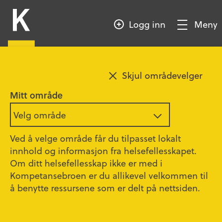
HOPP
Kompetansebroen
TIL
Logg inn
Meny
HOVEDINNHOLD
Vis/Skjul
meny
Legg til favoritt
Skjul områdevelger
Introduksjonskurs om
Mitt område
spiseforstyrrelser for
Velg område
helsepersonell
Ved å velge område får du tilpasset lokalt
innhold og informasjon fra helsefellesskapet.
Kurset er utviklet i fellesskap mellom alle
Om ditt helsefellesskap ikke er med i
helseforetakene; Helse-Nord, Helse-Sør Øst,
Helse-Vest og Helse Midt.
Kompetansebroen er du allikevel velkommen til
å benytte ressursene som er delt på nettsiden.
Ansatte i Helseregionene og
primærhelsetjenesten