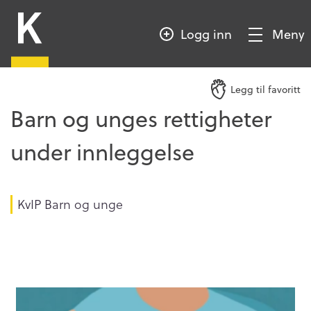
HOPP
Kompetansebroen
TIL
Logg inn
Meny
HOVEDINNHOLD
Vis/Skjul
meny
Legg til favoritt
Barn og unges rettigheter
under innleggelse
KvIP Barn og unge