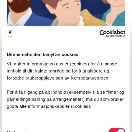
Rett til å være sammen med dine
foresatte
Denne nettsiden benytter cookies
0:35
Vi bruker informasjonskapsler (cookies) for å tilpasse
innhold til ditt valgte område og for å analysere og
forbedre brukeropplevelsen av Kompetansebroen.
For å få tilgang på alt innhold (eksempelvis å se filmer og
påmeldingsløsning på arrangementer) må du som bruker
godta alle informasjonskapsler (cookies).
Samtykkevalg