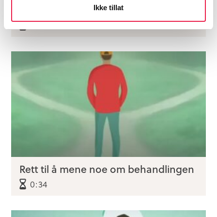
pasientjournalen din
Ikke tillat
1:33
Rett til å mene noe om behandlingen
0:34