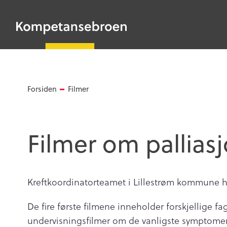
HOPP
TIL
Kompetansebroen
HOVEDINNHOLD
Forsiden
Filmer
Filmer om pallias
Kreftkoordinatorteamet i Lillestrøm kommune har
De fire første filmene inneholder forskjellige 
undervisningsfilmer om de vanligste symptomene i