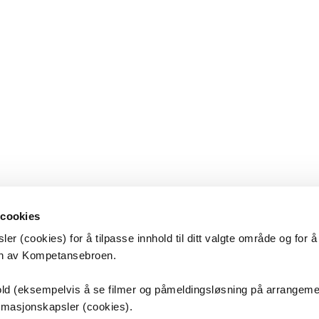
 cookies
er (cookies) for å tilpasse innhold til ditt valgte område og for 
en av Kompetansebroen.
etansebroen
nhold (eksempelvis å se filmer og påmeldingsløsning på arrangem
ormasjonskapsler (cookies).
s universitetssykehus HF