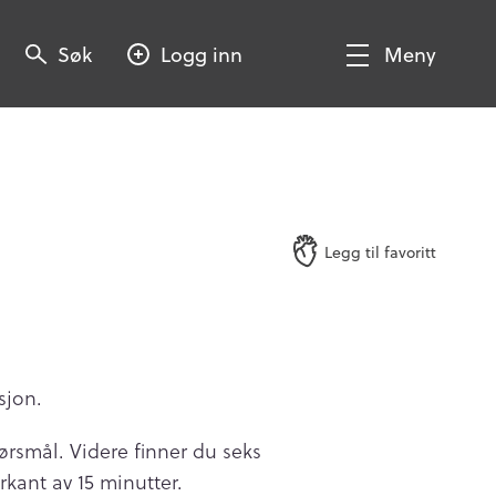
Søk
Søk
Logg inn
Meny
Søk
Vis/Skjul
meny
Legg til favoritt
sjon.
ørsmål. Videre finner du seks
rkant av 15 minutter.