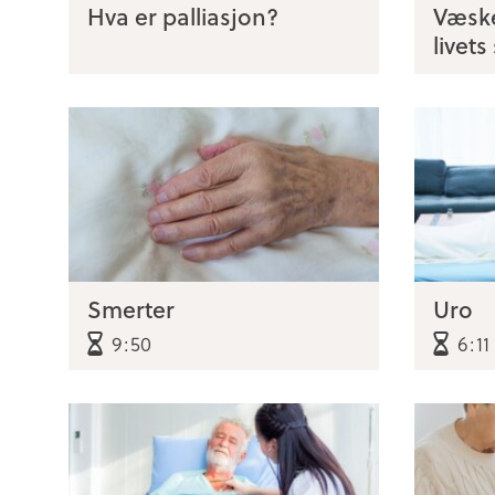
Hva er palliasjon?
Væske
livets
Smerter
Uro
9:50
6:11