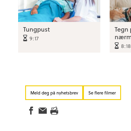
Tungpust
Tegn 
nærm
9:17
8:18
Meld deg på nyhetsbrev
Se flere filmer