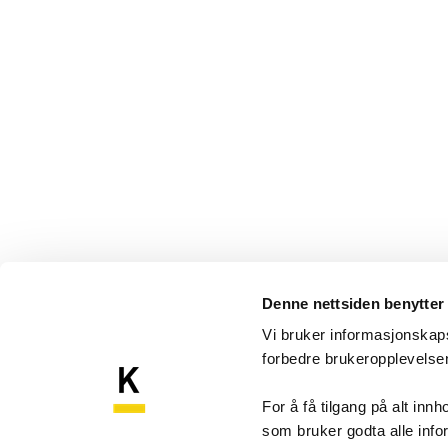
Denne nettsiden benytter
Vi bruker informasjonskapsl
forbedre brukeropplevels
Komp
Kompetansebroen
For å få tilgang på alt in
som bruker godta alle inf
Akershu