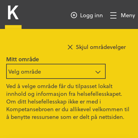
HOPP
Kompetansebroen
TIL
Logg inn
Meny
HOVEDINNHOLD
Vis/Skjul
meny
Legg til favoritt
Skjul områdevelger
Intensivseksjonen ved
Mitt område
Sykehuset i Vestfold
Velg område
Ved å velge område får du tilpasset lokalt
Intensivseksjonen SiV
innhold og informasjon fra helsefellesskapet.
Om ditt helsefellesskap ikke er med i
Intensivseksjonen ved Sykehuset i Vestfold har
Kompetansebroen er du allikevel velkommen til
laget film om avdelingen. Filmen viser hvordan de
å benytte ressursene som er delt på nettsiden.
ansatte på intensiven jobber på godt og vondt
gjennom døgnet. Filmen er ment å bruke i