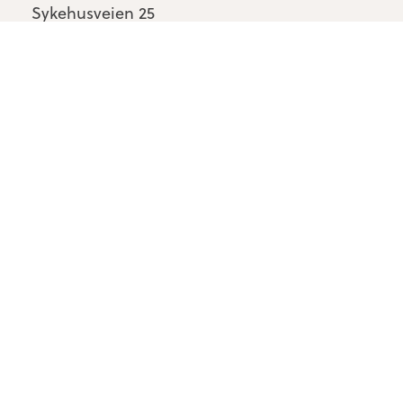
Sykehusveien 25
1478 Nordbyhagen
Kontakt oss
Personvern & cookies
Tilgjengelighetserklæring
Om Kompetansebroen