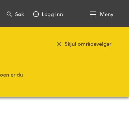
Søk
Søk
Logg inn
Meny
Søk
Vis/Skjul
meny
Skjul områdevelger
Legg til favoritt
roen er du