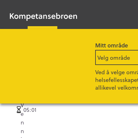
HOPP
TIL
Kompetansebroen
HOVEDINNHOLD
Mitt område
Forsiden
Filmer
Velg område
Ved å velge områ
helsefellesskape
Look beyond bor
allikevel velkom
V
05:01
e
n
n