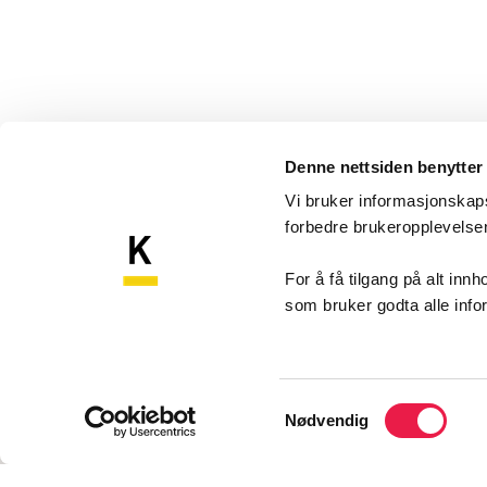
Denne nettsiden benytter
Vi bruker informasjonskapsl
forbedre brukeropplevels
Komp
Kompetansebroen
For å få tilgang på alt in
som bruker godta alle inf
Akershu
Sykehu
1478 N
Samtykkevalg
Nødvendig
Konta