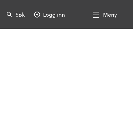
Søk
Søk
Logg inn
Meny
Søk
Vis/Skjul
meny