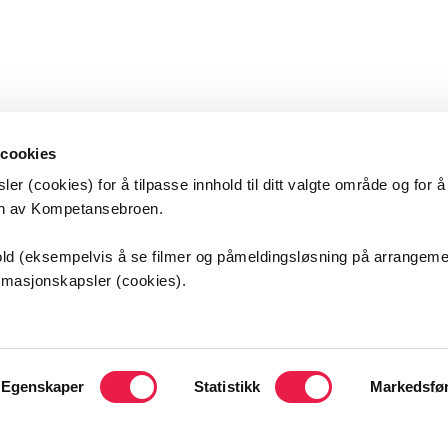
 cookies
er (cookies) for å tilpasse innhold til ditt valgte område og for 
en av Kompetansebroen.
etansebroen
nhold (eksempelvis å se filmer og påmeldingsløsning på arrangem
ormasjonskapsler (cookies).
s universitetssykehus HF
sveien 25
ordbyhagen
Egenskaper
Statistikk
Markedsfø
kt oss