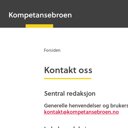
HOPP
TIL
Kompetansebroen
HOVEDINNHOLD
Forsiden
Kontakt oss
Sentral redaksjon
Generelle henvendelser og brukers
kontakt@kompetansebroen.no