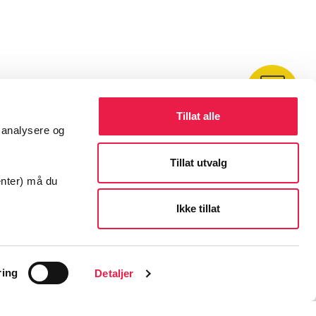
Kontakt
Tillat alle
å analysere og
Tillat utvalg
enter) må du
Ikke tillat
ring
Detaljer