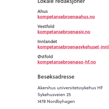
Lokale redaksjoner
Ahus
kompetansebroen@ahus.no
Vestfold
kompetansebroen@siv.no
Innlandet
kompetansebroen@sykehuset-innl
Østfold
kompetansebroen@so-hf.no
Besøksadresse
Akershus universitetssykehus HF
Sykehusveien 25
1478 Nordbyhagen