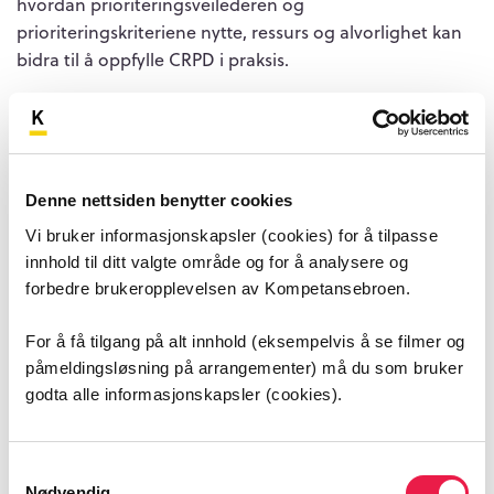
hvordan prioriteringsveilederen og
prioriteringskriteriene nytte, ressurs og alvorlighet kan
bidra til å oppfylle CRPD i praksis.
Meld deg på webinaret her (usht-nordland.no)
Mer informasjon om arrangementet finner du her
(utviklingssenter.no)
Denne nettsiden benytter cookies
Arrangør
Vi bruker informasjonskapsler (cookies) for å tilpasse
Utviklingssenteret (USHT) i Nordland
innhold til ditt valgte område og for å analysere og
forbedre brukeropplevelsen av Kompetansebroen.
Målgruppe
Ansatte i kommunale helse- og omsorgstjenester til
For å få tilgang på alt innhold (eksempelvis å se filmer og
personer med utviklingshemming. Ansatte i
påmeldingsløsning på arrangementer) må du som bruker
habiliteringstjenesten. Personell som jobber med og for
godta alle informasjonskapsler (cookies).
personer med utviklingshemming.
Mål for arrangementet
Samtykkevalg
Nødvendig