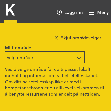
HOPP
Kompetansebroen
TIL
Logg inn
Meny
HOVEDINNHOLD
Vis/Skjul
meny
Skjul områdevelger
Mitt område
Velg område
Ved å velge område får du tilpasset lokalt
innhold og informasjon fra helsefellesskapet.
Om ditt helsefellesskap ikke er med i
Kompetansebroen er du allikevel velkommen til
å benytte ressursene som er delt på nettsiden.
Foto: Shutterstock