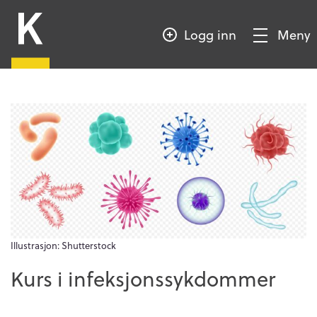
HOPP
Kompetansebroen
TIL
Logg inn
Meny
HOVEDINNHOLD
Vis/Skjul
meny
Illustrasjon: Shutterstock
Kurs i infeksjonssykdommer