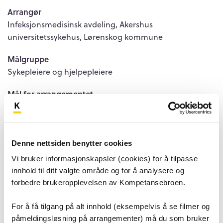
Arrangør
Infeksjonsmedisinsk avdeling, Akershus
universitetssykehus, Lørenskog kommune
Målgruppe
Sykepleiere og hjelpepleiere
Mål for arrangementet
Få en grunnleggende og god kompetanse innenfor
infeksjonsfaget.
Påmeldingsfrist
Denne nettsiden benytter cookies
04. september 2026 kl 15.30
Vi bruker informasjonskapsler (cookies) for å tilpasse
innhold til ditt valgte område og for å analysere og
Pris for arrangementet
forbedre brukeropplevelsen av Kompetansebroen.
Ordinær deltager: 4500kr
For å få tilgang på alt innhold (eksempelvis å se filmer og
Intern ansatt – avgift: 2500kr (internoverføres i
etterkant)
påmeldingsløsning på arrangementer) må du som bruker