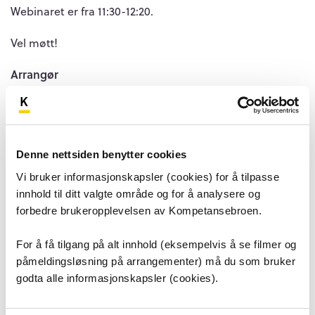
Webinaret er fra 11:30-12:20.
Vel møtt!
Arrangør
Norsk Palliativ Forening
Målgruppe
Alle som jobber i palliativ omsorg, det kan være i
Denne nettsiden benytter cookies
hjemmetjenesten, sykehjem, sykehus og andre
institusjoner og team
Vi bruker informasjonskapsler (cookies) for å tilpasse
innhold til ditt valgte område og for å analysere og
Mål for arrangementet
forbedre brukeropplevelsen av Kompetansebroen.
Gi helsepersonell kunnskap om palliativ omsorg
For å få tilgang på alt innhold (eksempelvis å se filmer og
Påmeldingsfrist
påmeldingsløsning på arrangementer) må du som bruker
17. mars 2026 kl 12.00
godta alle informasjonskapsler (cookies).
Pris for arrangementet