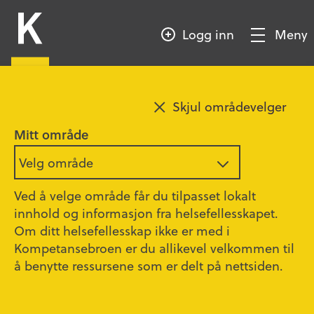
HOPP
Kompetansebroen
TIL
Logg inn
Meny
HOVEDINNHOLD
Vis/Skjul
meny
Sesong 14 - Episode 7
Legg til favoritt
Skjul områdevelger
Mitt område
Aba, Helen og Kamilla:
Velg område
Pårørende som ressurs – et løft
for pasientsikkerheten
Ved å velge område får du tilpasset lokalt
innhold og informasjon fra helsefellesskapet.
Om ditt helsefellesskap ikke er med i
46:31
Kompetansebroen er du allikevel velkommen til
Hematologisk avdeling ved Ahus har
å benytte ressursene som er delt på nettsiden.
systematisert samarbeidet med pårørende
gjennom prosjektet «Pårørende som ressurs».