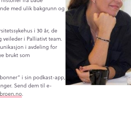
historier fra både
rende med ulik bakgrunn og
itetssykehus i 30 år, de
 veileder i Palliativt team.
unikasjon i avdeling for
ye brukt som
“abonner” i sin podkast-app,
dinger. Send dem til e-
broen.no
.