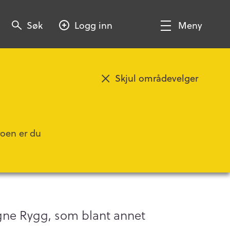
Søk
Søk
Logg inn
Meny
Søk
Vis/Skjul
meny
Skjul områdevelger
Legg til favoritt
roen er du
kassen
agne Rygg, som blant annet