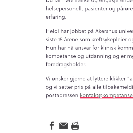
Du får høre sterke og engasjerende 
helsepersonell, pasienter og pårø
erfaring.
Heidi har jobbet på Akershus univers
siste 15 årene som kreftsykepleier og
Hun har nå ansvar for klinisk komm
kompetanse og utdanning og er m
foredragsholder.
Vi ønsker gjerne at lyttere klikker 
og vi setter pris på alle tilbakemel
postadressen
kontakt@kompetanse