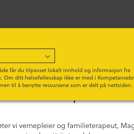
de får du tilpasset lokalt innhold og informasjon fra
t. Om ditt helsefellesskap ikke er med i Kompetanseb
men til å benytte ressursene som er delt på nettsiden.
 familieterapi i sand
er vi vernepleier og familieterapeut, M