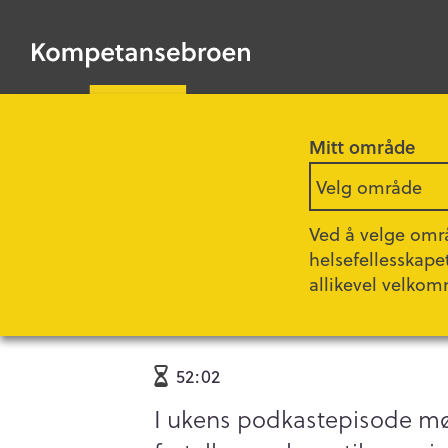
HOPP
TIL
Kompetansebroen
HOVEDINNHOLD
Mitt område
Forsiden
Podkast
Velg område
Ved å velge områ
Sesong 3 - Episode 7
helsefellesskape
allikevel velkom
Barneorientert
52:02
I ukens podkastepisode møt