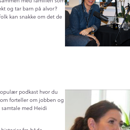
en sammen med familien som
ekt og tar barn på alvor?
folk kan snakke om det de
 populær podkast hvor du
som forteller om jobben og
ta samtale med Heidi