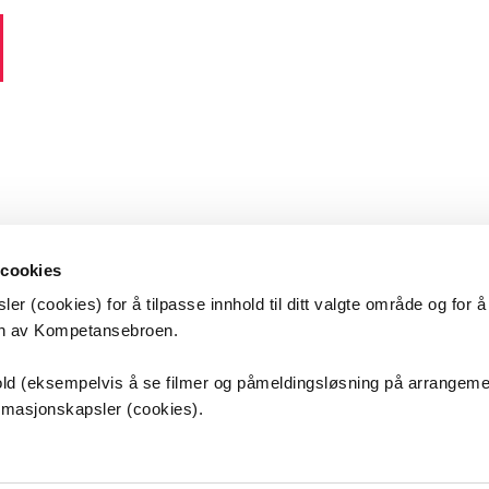
 cookies
er (cookies) for å tilpasse innhold til ditt valgte område og for 
en av Kompetansebroen.
etansebroen
nhold (eksempelvis å se filmer og påmeldingsløsning på arrangem
ormasjonskapsler (cookies).
s universitetssykehus HF
sveien 25
ordbyhagen