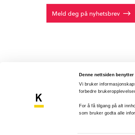
Meld deg på nyhetsbrev
Denne nettsiden benytter
Vi bruker informasjonskapsl
forbedre brukeropplevels
Komp
Kompetansebroen
For å få tilgang på alt in
som bruker godta alle inf
Akershu
Sykehu
1478 N