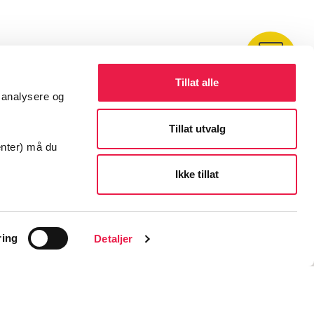
Kontakt
Tillat alle
å analysere og
Tillat utvalg
enter) må du
Ikke tillat
ring
Detaljer