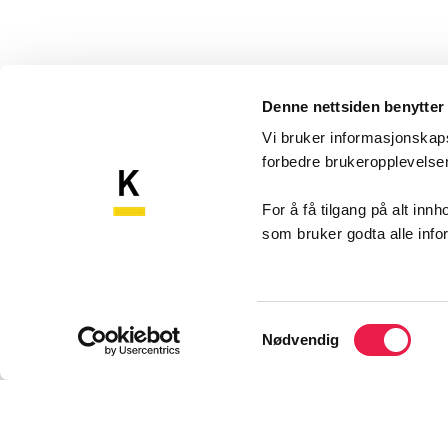
Denne nettsiden benytter
Vi bruker informasjonskapsl
forbedre brukeropplevels
Komp
Kompetansebroen
For å få tilgang på alt in
som bruker godta alle inf
Akershu
Sykehu
1478 N
Samtykkevalg
Nødvendig
Konta