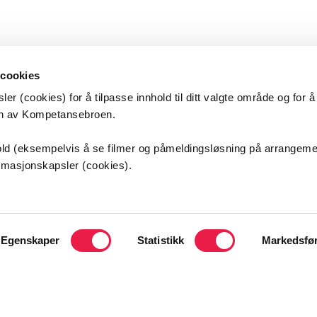
 cookies
er (cookies) for å tilpasse innhold til ditt valgte område og for 
en av Kompetansebroen.
etansebroen
nhold (eksempelvis å se filmer og påmeldingsløsning på arrangem
ormasjonskapsler (cookies).
s universitetssykehus HF
sveien 25
ordbyhagen
Egenskaper
Statistikk
Markedsfø
kt oss