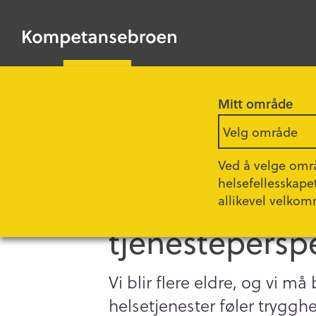
HOPP
TIL
Kompetansebroen
HOVEDINNHOLD
Mitt område
Forsiden
Podkast
Velg område
Ved å velge områ
helsefellesskape
Bo trygt hjemm
allikevel velkom
tjenesteperspe
Vi blir flere eldre, og vi m
helsetjenester føler trygg