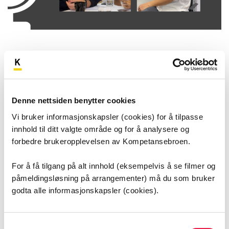
Se flere podkaster
Denne nettsiden benytter cookies
Helhjerta har etablert seg som en populær
Vi bruker informasjonskapsler (cookies) for å tilpasse
podkast hvor du møter mennesker i
innhold til ditt valgte område og for å analysere og
helsetjenesten som forteller om jobben og
forbedre brukeropplevelsen av Kompetansebroen.
historien sin, i en varm og helhjerta samtale med
For å få tilgang på alt innhold (eksempelvis å se filmer og
Heidi Skutlaberg Wiig.
påmeldingsløsning på arrangementer) må du som bruker
godta alle informasjonskapsler (cookies).
Du får høre sterke og engasjerende historier fra
både helsepersonell, pasienter og pårørende med
ulik bakgrunn og erfaring.
Samtykkevalg