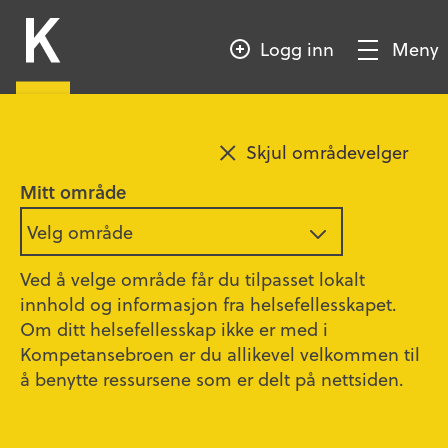
HOPP
Kompetansebroen
TIL
Logg inn
Meny
HOVEDINNHOLD
Vis/Skjul
meny
Sesong 9 - Episode 2
Legg til favoritt
Skjul områdevelger
Mitt område
Cathrine Krøger – Sykepleier,
Velg område
fryktet og snill
Ved å velge område får du tilpasset lokalt
56:11
innhold og informasjon fra helsefellesskapet.
Om ditt helsefellesskap ikke er med i
Cathrine Krøger er norsk litteraturkritiker,
Kompetansebroen er du allikevel velkommen til
idehistoriker og sykepleier. Selv om hun
å benytte ressursene som er delt på nettsiden.
hadde lovet seg selv å ikke ta frem kritikeren i
seg under utdanningen ble dette vanskelig å
følge.