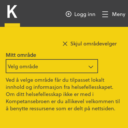
HOPP
Kompetansebroen
TIL
Logg inn
Meny
HOVEDINNHOLD
Vis/Skjul
meny
Sesong 15 - Episode 1
Legg til favoritt
Skjul områdevelger
Mitt område
Ida Høiby: Fra forkjemper for
Velg område
andre til å kjempe kampen for
seg selv
Ved å velge område får du tilpasset lokalt
innhold og informasjon fra helsefellesskapet.
Om ditt helsefellesskap ikke er med i
01:03:20
Kompetansebroen er du allikevel velkommen til
Ida Høiby har de siste årene vært fylkesleder
å benytte ressursene som er delt på nettsiden.
for Norsk Sykepleierforbund (NSF) i
Innlandet. Der har hun jobbet med en