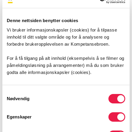
Denne nettsiden benytter cookies
Vi bruker informasjonskapsler (cookies) for å tilpasse
innhold til ditt valgte område og for å analysere og
forbedre brukeropplevelsen av Kompetansebroen.
For å få tilgang på alt innhold (eksempelvis å se filmer og
Se full transkribering av podkasten her (pdf)
påmeldingsløsning på arrangementer) må du som bruker
godta alle informasjonskapsler (cookies).
Se flere podkaster
Samtykkevalg
Nødvendig
Egenskaper
Helhjerta har etablert seg som en populær
podkast hvor du møter mennesker i