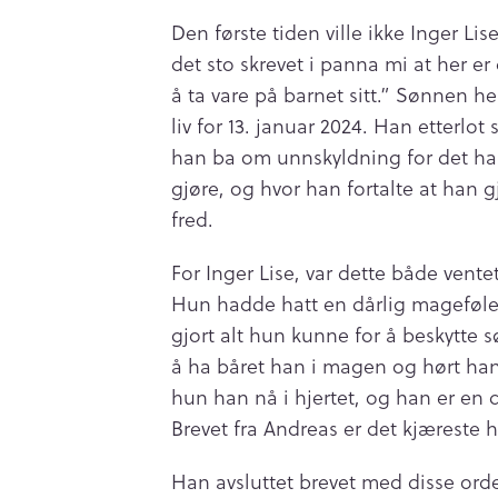
Den første tiden ville ikke Inger Lis
det sto skrevet i panna mi at her er
å ta vare på barnet sitt.” Sønnen he
liv for 13. januar 2024. Han etterlot 
han ba om unnskyldning for det ha
gjøre, og hvor han fortalte at han 
fred.
For Inger Lise, var dette både vent
Hun hadde hatt en dårlig mageføle
gjort alt hun kunne for å beskytte s
å ha båret han i magen og hørt hans
hun han nå i hjertet, og han er en 
Brevet fra Andreas er det kjæreste 
Han avsluttet brevet med disse ord