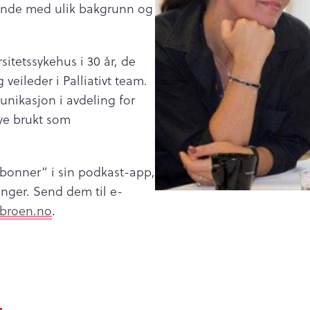
rende med ulik bakgrunn og
itetssykehus i 30 år, de
 veileder i Palliativt team.
unikasjon i avdeling for
ye brukt som
“abonner” i sin podkast-app,
dinger. Send dem til e-
broen.no
.