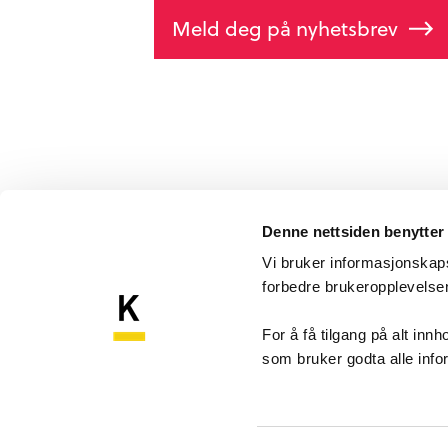
Meld deg på nyhetsbrev
Denne nettsiden benytter
Vi bruker informasjonskapsl
forbedre brukeropplevels
Komp
Kompetansebroen
For å få tilgang på alt in
som bruker godta alle inf
Akershu
Sykehu
1478 N