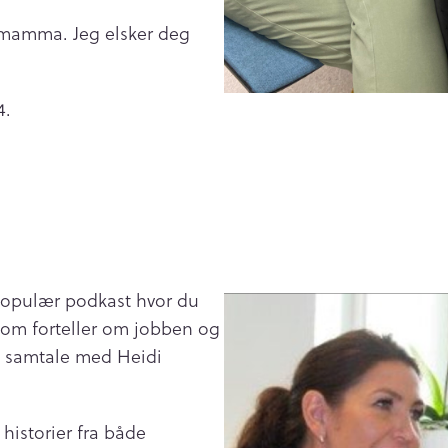
 mamma. Jeg elsker deg
24.
 populær podkast hvor du
som forteller om jobben og
ta samtale med Heidi
historier fra både