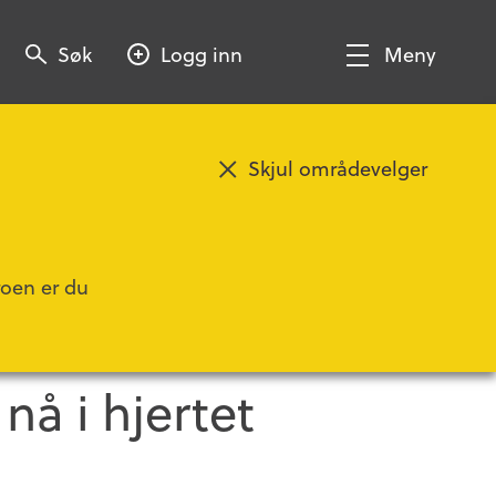
Søk
Søk
Logg inn
Meny
Søk
Vis/Skjul
meny
Skjul områdevelger
Legg til favoritt
roen er du
n for
å i hjertet