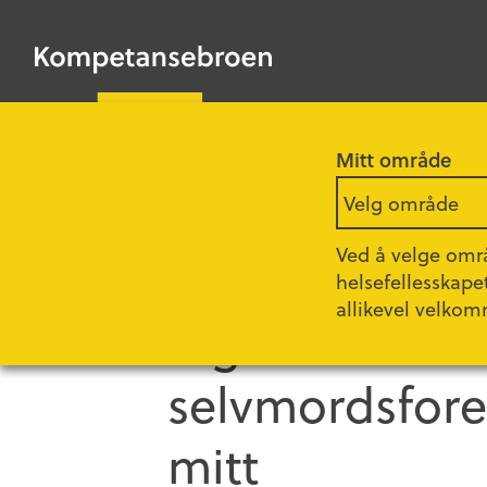
HOPP
TIL
Kompetansebroen
HOVEDINNHOLD
Mitt område
Forsiden
Podkast
Velg område
Ved å velge områ
Sesong 14 - Episode 3
helsefellesskape
allikevel velkom
Inger Lise Se
selvmordsfore
mitt