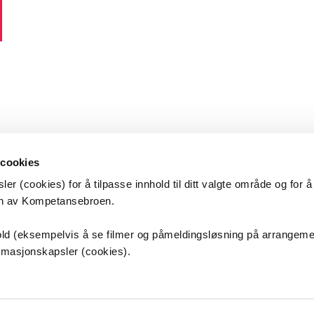
 cookies
er (cookies) for å tilpasse innhold til ditt valgte område og for 
en av Kompetansebroen.
etansebroen
nhold (eksempelvis å se filmer og påmeldingsløsning på arrangem
ormasjonskapsler (cookies).
s universitetssykehus HF
sveien 25
ordbyhagen