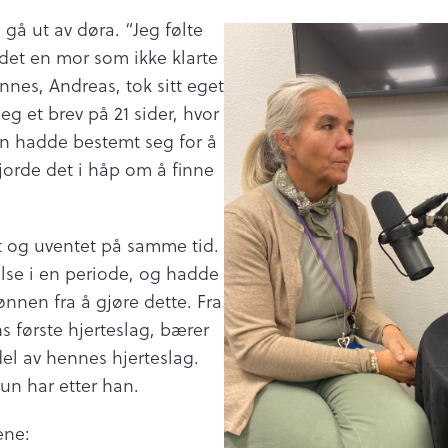
e gå ut av døra. “Jeg følte
 det en mor som ikke klarte
nnes, Andreas, tok sitt eget
seg et brev på 21 sider, hvor
n hadde bestemt seg for å
gjorde det i håp om å finne
et og uventet på samme tid.
lse i en periode, og hadde
ønnen fra å gjøre dette. Fra
 første hjerteslag, bærer
del av hennes hjerteslag.
hun har etter han.
ene: