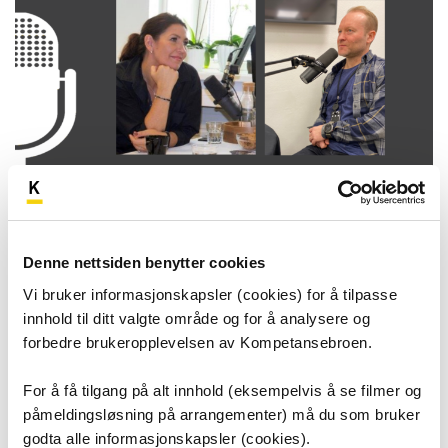
Se flere podkaster
Denne nettsiden benytter cookies
Vi bruker informasjonskapsler (cookies) for å tilpasse
innhold til ditt valgte område og for å analysere og
forbedre brukeropplevelsen av Kompetansebroen.
Helhjerta har etablert seg som en populær
podkast hvor du møter mennesker i
For å få tilgang på alt innhold (eksempelvis å se filmer og
helsetjenesten som forteller om jobben og
påmeldingsløsning på arrangementer) må du som bruker
historien sin, i en varm og helhjerta samtale med
godta alle informasjonskapsler (cookies).