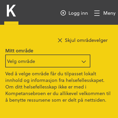
HOPP
Kompetansebroen
TIL
Logg inn
Meny
HOVEDINNHOLD
Vis/Skjul
meny
Sesong 9 - Episode 6
Legg til favoritt
Skjul områdevelger
Mitt område
Med dilla på delirium!
Velg område
58:10
Ved å velge område får du tilpasset lokalt
Verdens deliriumdag markeres 15 mars, og
innhold og informasjon fra helsefellesskapet.
Leiv Otto Wathne sier selv at han har dilla på
Om ditt helsefellesskap ikke er med i
delirium. Men hva er egentlig delirium, og
Kompetansebroen er du allikevel velkommen til
hvordan kan man vite om pasienten har
å benytte ressursene som er delt på nettsiden.
delirium eller bare er forvirret? Og hva er
sammenhengen mellom delirium og