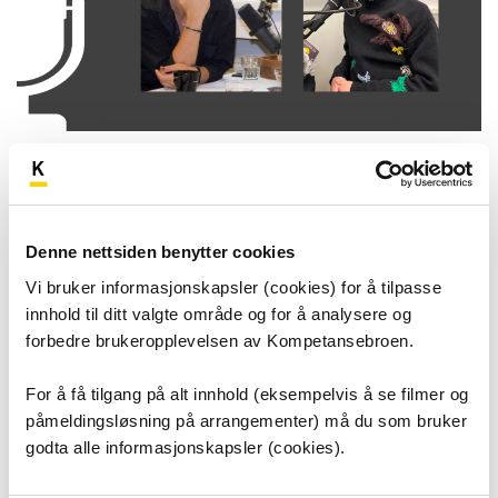
Se flere podkaster
Denne nettsiden benytter cookies
Vi bruker informasjonskapsler (cookies) for å tilpasse
Helhjerta har etablert seg som en populær
innhold til ditt valgte område og for å analysere og
podkast hvor du møter mennesker i
forbedre brukeropplevelsen av Kompetansebroen.
helsetjenesten som forteller om jobben og
For å få tilgang på alt innhold (eksempelvis å se filmer og
historien sin, i en varm og helhjerta samtale med
påmeldingsløsning på arrangementer) må du som bruker
Heidi Skutlaberg Wiig.
godta alle informasjonskapsler (cookies).
Du får høre sterke og engasjerende historier fra