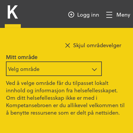
HOPP
Kompetansebroen
TIL
Logg inn
Meny
HOVEDINNHOLD
Vis/Skjul
meny
Sesong 9 - Episode 1
Legg til favoritt
Skjul områdevelger
Mitt område
Retten til å puste
Velg område
01:02:00
Ved å velge område får du tilpasset lokalt
David er født med Cystisk fibrose. Han har i 23
innhold og informasjon fra helsefellesskapet.
år kjempet for retten til å puste. Sykdommen
Om ditt helsefellesskap ikke er med i
fører til at å puste for David, er som å puste
Kompetansebroen er du allikevel velkommen til
igjennom et sugerør.
å benytte ressursene som er delt på nettsiden.