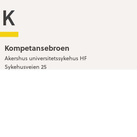
Kompetansebroen
Kompetansebroen
Akershus universitetssykehus HF
Sykehusveien 25
1478 Nordbyhagen
Kontakt oss