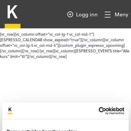
HOPP
Kompetansebroen
TIL
Logg inn
Meny
HOVEDINNHOLD
Vis/Skjul
meny
[vc_row][vc_column offset="vc_col-lg-7 vc_col-md-7"]
[ESPRESSO_CALENDAR show_expired="true"][/vc_column][vc_column
offset="vc_col-lg-5 vc_col-md-5"][custom_plugin_espresso_upcoming]
[/vc_column][/vc_row] [vc_row][vc_column][ESPRESSO_EVENTS title="Alle
kurs" limit="10"][/vc_column][/vc_row]