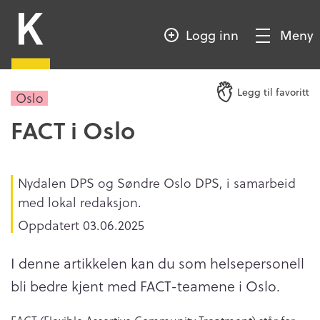
HOPP
Kompetansebroen
TIL
Logg inn
Meny
HOVEDINNHOLD
Vis/Skjul
meny
Legg til favoritt
Oslo
FACT i Oslo
Nydalen DPS og Søndre Oslo DPS, i samarbeid
med lokal redaksjon.
Oppdatert
03.06.2025
I denne artikkelen kan du som helsepersonell
bli bedre kjent med FACT-teamene i Oslo.