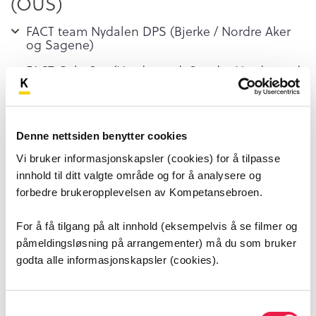
(OUS)
FACT team Nydalen DPS (Bjerke / Nordre Aker
og Sagene)
FACT Oslo Sør (Nordstrand, Søndre Nordstrand
og Østensjø)
FACT ung- Søndre Nordstrand
Denne nettsiden benytter cookies
FACT ved Lovisenberg Diakonale
Vi bruker informasjonskapsler (cookies) for å tilpasse
Sykehus (LDS)
innhold til ditt valgte område og for å analysere og
forbedre brukeropplevelsen av Kompetansebroen.
FACT- teamene (Gamle Oslo, Grünerløkka og
St.Hanshaugen)
For å få tilgang på alt innhold (eksempelvis å se filmer og
FACT-Ung
påmeldingsløsning på arrangementer) må du som bruker
godta alle informasjonskapsler (cookies).
Rus-FACT Oslo Sentrum
FACT ved Diakonhjemmet sykehus
Samtykkevalg