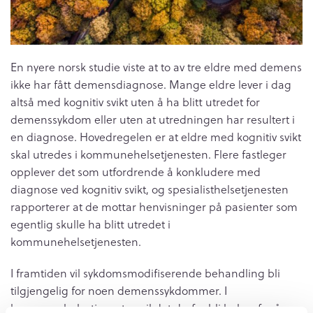
En nyere norsk studie viste at to av tre eldre med demens
ikke har fått demensdiagnose. Mange eldre lever i dag
altså med kognitiv svikt uten å ha blitt utredet for
demenssykdom eller uten at utredningen har resultert i
en diagnose. Hovedregelen er at eldre med kognitiv svikt
skal utredes i kommunehelsetjenesten. Flere fastleger
opplever det som utfordrende å konkludere med
diagnose ved kognitiv svikt, og spesialisthelsetjenesten
rapporterer at de mottar henvisninger på pasienter som
egentlig skulle ha blitt utredet i
kommunehelsetjenesten.
I framtiden vil sykdomsmodifiserende behandling bli
tilgjengelig for noen demenssykdommer. I
kommunehelsetjenesten vil det derfor bli behov for å