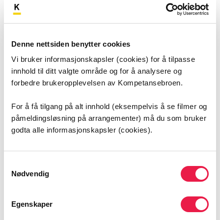
utrede enda flere for demens, på et tidligere tidspunkt
og med større presisjon enn nå.
Hensikten med AgeCare-prosjektet er å teste ut digitale
Denne nettsiden benytter cookies
verktøy som kan fungere som beslutningsstøtte for
Vi bruker informasjonskapsler (cookies) for å tilpasse
fastleger i prosessen med å diagnostisere demens.
innhold til ditt valgte område og for å analysere og
forbedre brukeropplevelsen av Kompetansebroen.
Bruk av digitale verktøy
For å få tilgang på alt innhold (eksempelvis å se filmer og
påmeldingsløsning på arrangementer) må du som bruker
Digitale verktøy og kunstig intelligens (KI) brukes i dag
godta alle informasjonskapsler (cookies).
som diagnostiseringsstøtte på flere områder i
helsesektoren, og Helsepersonellkommisjonen peker på
at KI kan bidra til å forbedre og effektivisere den norske
Samtykkevalg
helsetjenesten. Bruk av digitale verktøy vil kunne gi
Nødvendig
beslutningsstøtte til fastlegene i demensutredning, og
gjøre det mulig for dem å diagnostisere flere, tidligere
Egenskaper
og med større presisjon.