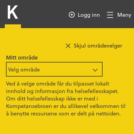
HOPP
Kompetansebroen
TIL
Logg inn
Meny
HOVEDINNHOLD
Vis/Skjul
meny
Legg til favoritt
Oslo
Skjul områdevelger
Forskningsprosjektet
Mitt område
AgeCare
Velg område
Ved å velge område får du tilpasset lokalt
innhold og informasjon fra helsefellesskapet.
Mona Michelet, Aldring og helse
Om ditt helsefellesskap ikke er med i
Oppdatert
23.02.2026
Kompetansebroen er du allikevel velkommen til
å benytte ressursene som er delt på nettsiden.
Utvikling og utprøving av verktøy for
diagnostiseringsstøtte ved utredning av