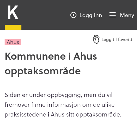
HOPP
Kompetansebroen
TIL
Logg inn
Meny
HOVEDINNHOLD
Vis/Skjul
meny
Legg til favoritt
Ahus
Kommunene i Ahus
opptaksområde
Siden er under oppbygging, men du vil
fremover finne informasjon om de ulike
praksisstedene i Ahus sitt opptaksområde.