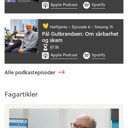
Apple Podcast
Spotify
Helhjerta –
Episode 6 – Sesong 15
Pål Gulbrandsen: Om sårbarhet
og skam
57:35
Apple Podcast
Spotify
Alle podkastepisoder
Fagartikler