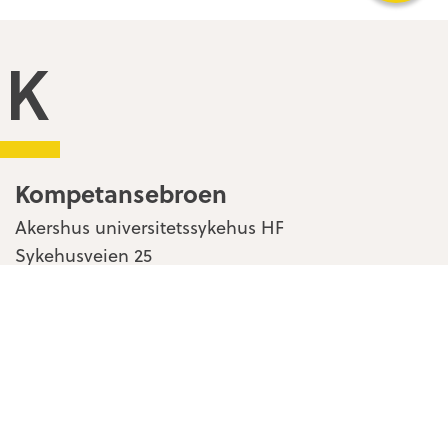
Kompetansebroen
Kompetansebroen
Akershus universitetssykehus HF
Sykehusveien 25
1478 Nordbyhagen
Kontakt oss