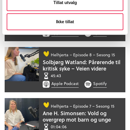
Tillat utvalg
når vi blir gamle – og hvorfor er
det så krevende å forstå sykdom
hos eldre?
Ikke tillat
01:02:07
Apple Podcast
Spotify
Helhjerta –
Episode 8 – Sesong 15
Solbjørg Watland: Pårørende til
kritisk syke – Veien videre
45:43
Apple Podcast
Spotify
Helhjerta –
Episode 7 – Sesong 15
Ane H. Simonsen: Vold og
overgrep mot barn og unge
01:04:06