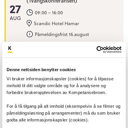
(Tvangskonferansen)
27
09:00 – 16:00
AUG
Scandic Hotel Hamar
Påmeldingsfrist 16.august
Oslo
Krisestøtte til barn og unge. Tiltak ved
Denne nettsiden benytter cookies
ungdomsselvmord 2026
01
Vi bruker informasjonskapsler (cookies) for å tilpasse
09:00 – 15:00
SEP
innhold til ditt valgte område og for å analysere og
forbedre brukeropplevelsen av Kompetansebroen.
Bydelshuset i Gamle Oslo
Påmeldingsfrist 24.august
For å få tilgang på alt innhold (eksempelvis å se filmer og
påmeldingsløsning på arrangementer) må du som bruker
godta alle informasjonskapsler (cookies).
Høstkonferanse i medisinsk