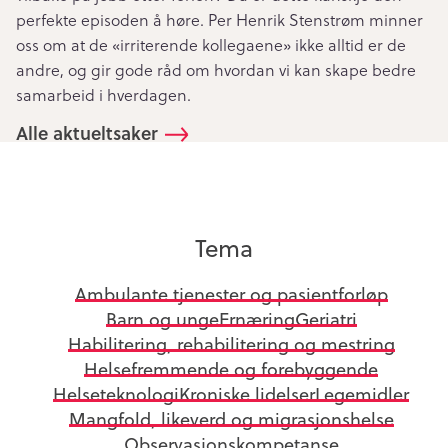
perfekte episoden å høre. Per Henrik Stenstrøm minner
oss om at de «irriterende kollegaene» ikke alltid er de
andre, og gir gode råd om hvordan vi kan skape bedre
samarbeid i hverdagen.
Alle aktueltsaker
Tema
Ambulante tjenester og pasientforløp
Barn og unge
Ernæring
Geriatri
Habilitering, rehabilitering og mestring
Helsefremmende og forebyggende
Helseteknologi
Kroniske lidelser
Legemidler
Mangfold, likeverd og migrasjonshelse
Observasjonskompetanse