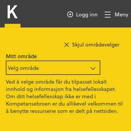
HOPP
Kompetansebroen
TIL
Logg inn
Meny
HOVEDINNHOLD
Vis/Skjul
meny
Legg til favoritt
Skjul områdevelger
God sommer fra
Mitt område
Kompetansebroen!
Velg område
Ved å velge område får du tilpasset lokalt
innhold og informasjon fra helsefellesskapet.
Kompetansebroen sentral redaksjon
Om ditt helsefellesskap ikke er med i
Publisert
02.07.2026
Kompetansebroen er du allikevel velkommen til
å benytte ressursene som er delt på nettsiden.
Sommeren er endelig her, og vi i
Kompetansebroen vil gjennom sommeren