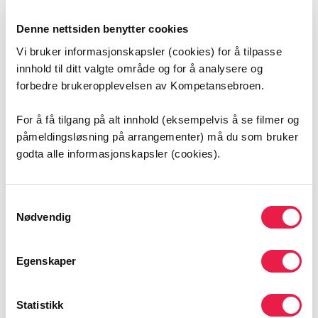
Gjennom sommeren deler vi ukentlige aktueltsaker i
seriene “God sommer med Helhjerta” og “Nyttige
Denne nettsiden benytter cookies
fagressurser i sommer”.
Vi bruker informasjonskapsler (cookies) for å tilpasse
Målet er å gi deg inspirasjon, nyttig fagstoff og et lite
innhold til ditt valgte område og for å analysere og
avbrekk i sommerukene, enten du har ferie eller holder
forbedre brukeropplevelsen av Kompetansebroen.
hjulene i gang på jobb.
For å få tilgang på alt innhold (eksempelvis å se filmer og
Husk å
melde deg på våre nyhetsbrev
for å få
påmeldingsløsning på arrangementer) må du som bruker
arrangementer, aktueltsaker og
godta alle informasjonskapsler (cookies).
samhandlingsinformasjon direkte i innboksen din.
Vi ønsker dere alle en fantastisk sommer!
Samtykkevalg
Nødvendig
Sommerhilsen fra Kompetansebroen
Egenskaper
Flere aktueltsaker
Statistikk