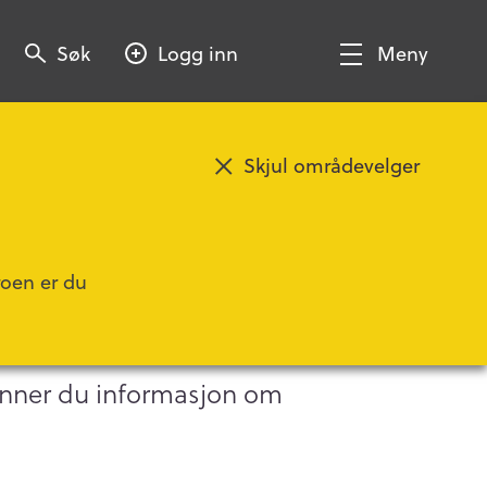
Søk
Søk
Logg inn
Meny
Søk
Vis/Skjul
meny
Skjul områdevelger
Legg til favoritt
in
roen er du
inner du informasjon om