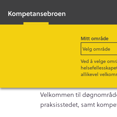
HOPP
TIL
Kompetansebroen
HOVEDINNHOLD
Mitt område
Forsiden
Fagartikler
Velg område
Ved å velge områ
Østfold
Døgnområde 
helsefellesskape
allikevel velkom
Velkommen til døgnområde 
praksisstedet, samt kompet