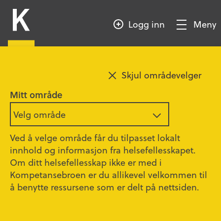
HOPP
Kompetansebroen
TIL
Logg inn
Meny
HOVEDINNHOLD
Vis/Skjul
meny
Søk i
fagartikler
Skjul områdevelger
Søk
i
Mitt område
Fagartikler
Velg område
Vis filter
Ved å velge område får du tilpasset lokalt
innhold og informasjon fra helsefellesskapet.
Om ditt helsefellesskap ikke er med i
Kompetansebroen er du allikevel velkommen til
å benytte ressursene som er delt på nettsiden.
Sunn start – seksuell helse
Undervisnings- og veiledningsmateriell om