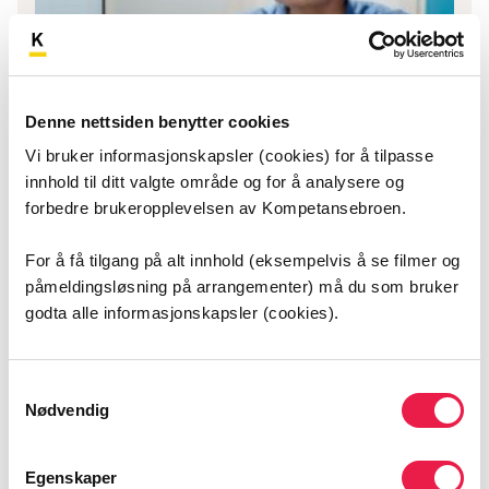
Denne nettsiden benytter cookies
Vi bruker informasjonskapsler (cookies) for å tilpasse
innhold til ditt valgte område og for å analysere og
forbedre brukeropplevelsen av Kompetansebroen.
Pasientens legemiddelliste (PLL)
For å få tilgang på alt innhold (eksempelvis å se filmer og
Pasientens legemiddelliste er en samlet og
påmeldingsløsning på arrangementer) må du som bruker
oppdatert oversikt over relevante
godta alle informasjonskapsler (cookies).
opplysninger om pasientens
legemiddelbehandling.
Samtykkevalg
Nødvendig
Egenskaper