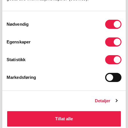
Meld deg på nyhetsbrev
Samtykkevalg
Nødvendig
Egenskaper
Statistikk
Markedsføring
Detaljer
Tillat alle