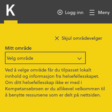
HOPP
Kompetansebroen
TIL
Logg inn
Meny
HOVEDINNHOLD
Vis/Skjul
meny
Legg til favoritt
Østfold
Skjul områdevelger
Fredrikstad –
Mitt område
hjemmesykepleie nord
Velg område
Ved å velge område får du tilpasset lokalt
innhold og informasjon fra helsefellesskapet.
Om ditt helsefellesskap ikke er med i
Kompetansebroen er du allikevel velkommen til
å benytte ressursene som er delt på nettsiden.