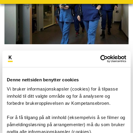
Informasjon om hjemmesykepleien Fredrikstad
kommune
Praktisk informasjon om virksomheten
Hvor holder vi til?
Denne nettsiden benytter cookies
Vi bruker informasjonskapsler (cookies) for å tilpasse
Første dag i praksis
innhold til ditt valgte område og for å analysere og
forbedre brukeropplevelsen av Kompetansebroen.
Alle fagartikler
For å få tilgang på alt innhold (eksempelvis å se filmer og
påmeldingsløsning på arrangementer) må du som bruker
godta alle informasjonskapsler (cookies).