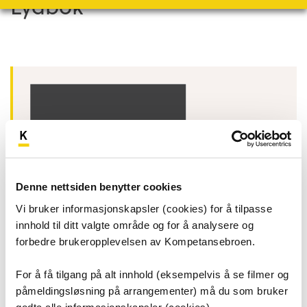
-
Lydbok
Kun
for
samarbeidspartnere
Denne nettsiden benytter cookies
Vi bruker informasjonskapsler (cookies) for å tilpasse
innhold til ditt valgte område og for å analysere og
forbedre brukeropplevelsen av Kompetansebroen.
Kun for samarbeidspartnere
For å få tilgang på alt innhold (eksempelvis å se filmer og
påmeldingsløsning på arrangementer) må du som bruker
Dette innholdet er kun tilgjengelig for