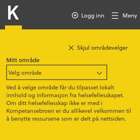
HOPP
Kompetansebroen
TIL
Logg inn
Meny
HOVEDINNHOLD
Vis/Skjul
meny
Skjul områdevelger
Mitt område
Velg område
Ved å velge område får du tilpasset lokalt
innhold og informasjon fra helsefellesskapet.
Om ditt helsefellesskap ikke er med i
Kompetansebroen er du allikevel velkommen til
å benytte ressursene som er delt på nettsiden.