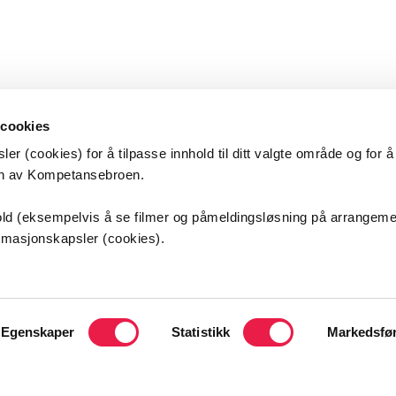
 cookies
er (cookies) for å tilpasse innhold til ditt valgte område og for 
en av Kompetansebroen.
etansebroen
nhold (eksempelvis å se filmer og påmeldingsløsning på arrangem
ormasjonskapsler (cookies).
s universitetssykehus HF
sveien 25
ordbyhagen
Egenskaper
Statistikk
Markedsfø
kt oss