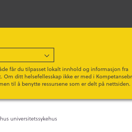
de får du tilpasset lokalt innhold og informasjon fra
t. Om ditt helsefellesskap ikke er med i Kompetanseb
leder ved selvmord 
men til å benytte ressursene som er delt på nettsiden.
shus universitetssykehus