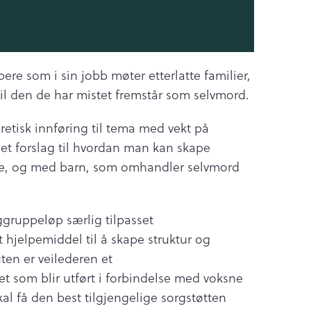
pere som i sin jobb møter etterlatte familier,
il den de har mistet fremstår som selvmord.
retisk innføring til tema med vekt på
det forslag til hvordan man kan skape
dre, og med barn, som omhandler selvmord
ggruppeløp særlig tilpasset
t hjelpemiddel til å skape struktur og
ten er veilederen et
et som blir utført i forbindelse med voksne
l få den best tilgjengelige sorgstøtten