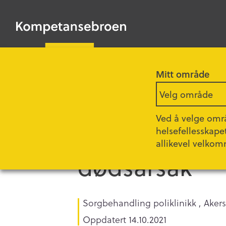
HOPP
TIL
Kompetansebroen
HOVEDINNHOLD
Mitt område
Forsiden
Fagartikler
Velg område
Ved å velge områ
helsefellesskape
Metodisk vei
allikevel velkom
dødsårsak
Sorgbehandling poliklinikk , Aker
Oppdatert
14.10.2021