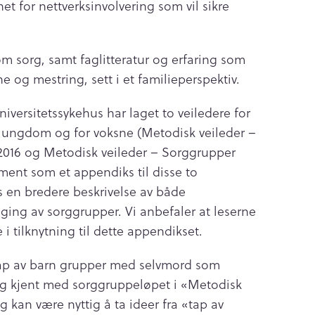
het for nettverksinvolvering som vil sikre
m sorg, samt faglitteratur og erfaring som
e og mestring, sett i et familieperspektiv.
iversitetssykehus har laget to veiledere for
 ungdom og for voksne (Metodisk veileder –
016 og Metodisk veileder – Sorggrupper
ment som et appendiks til disse to
s en bredere beskrivelse av både
gging av sorggrupper. Vi anbefaler at leserne
 i tilknytning til dette appendikset.
 tap av barn grupper med selvmord som
eg kjent med sorggruppeløpet i «Metodisk
g kan være nyttig å ta ideer fra «tap av