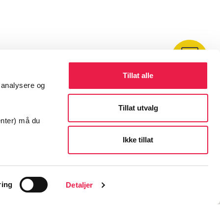
Kontakt
Tillat alle
å analysere og
Tillat utvalg
enter) må du
Ikke tillat
ring
Detaljer