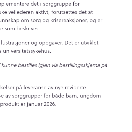
mplementere det i sorggruppe for
ke veilederen aktivt, forutsettes det at
nnskap om sorg og krisereaksjoner, og er
e som beskrives.
illustrasjoner og oppgaver. Det er utviklet
s universitetssykehus.
l kunne bestilles igjen via bestillingsskjema på
nkelser på leveranse av nye reviderte
else av sorggrupper for både barn, ungdom
produkt er januar 2026.