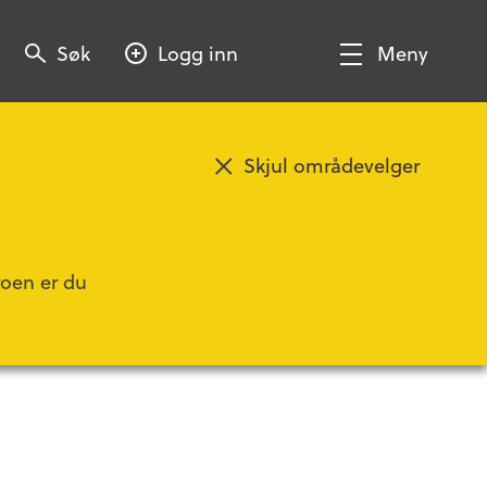
Søk
Søk
Logg inn
Meny
Søk
Vis/Skjul
meny
Skjul områdevelger
Legg til favoritt
roen er du
som