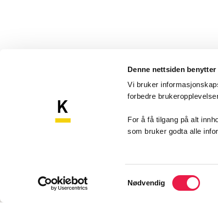
Denne nettsiden benytter
Vi bruker informasjonskapsl
forbedre brukeropplevels
Komp
Kompetansebroen
For å få tilgang på alt in
som bruker godta alle inf
Akershu
Sykehu
1478 N
Samtykkevalg
Nødvendig
Konta