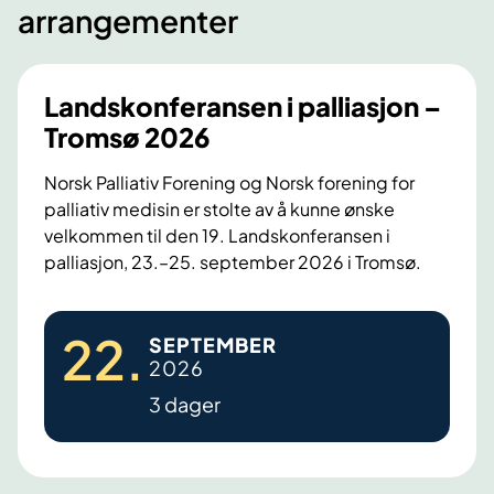
i
6
arrangementer
g
n
f
d
o
r
Landskonferansen i palliasjon –
r
e
Tromsø 2026
p
n
a
d
Norsk Palliativ Forening og Norsk forening for
l
e
palliativ medisin er stolte av å kunne ønske
l
velkommen til den 19. Landskonferansen i
b
palliasjon, 23.–25. september 2026 i Tromsø.
i
e
a
h
L
t
a
22
.
SEPTEMBER
a
i
n
2026
n
v
d
3 dager
d
e
l
s
t
i
k
e
n