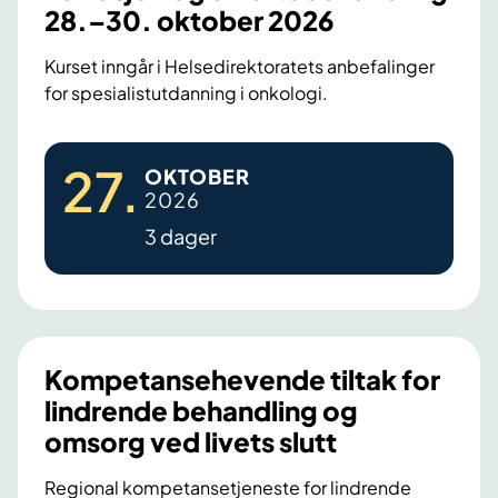
28.–30. oktober 2026
Kurset inngår i Helsedirektoratets anbefalinger
for spesialistutdanning i onkologi.
P
27
.
OKTOBER
a
2026
l
3 dager
l
i
a
s
j
Kompetansehevende tiltak for
o
lindrende behandling og
n
omsorg ved livets slutt
o
g
Regional kompetansetjeneste for lindrende