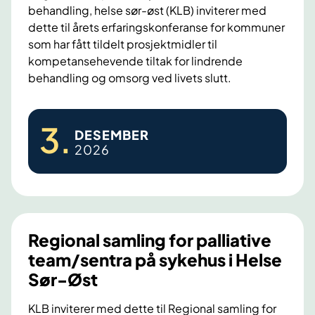
behandling, helse sør-øst (KLB) inviterer med
s
dette til årets erfaringskonferanse for kommuner
m
som har fått tildelt prosjektmidler til
e
kompetansehevende tiltak for lindrende
r
behandling og omsorg ved livets slutt.
t
e
K
b
3
.
DESEMBER
o
e
2026
m
h
p
a
e
n
t
d
a
Regional samling for palliative
l
n
team/sentra på sykehus i Helse
i
s
Sør-Øst
n
e
g
h
KLB inviterer med dette til Regional samling for