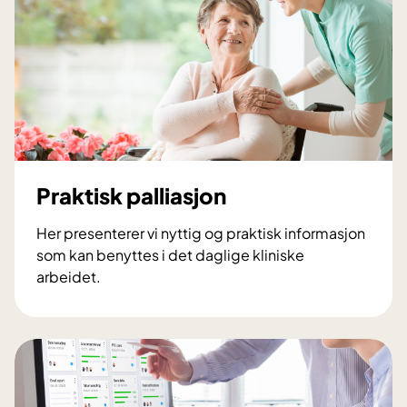
Praktisk palliasjon
Her presenterer vi nyttig og praktisk informasjon
som kan benyttes i det daglige kliniske
arbeidet.
P
r
a
k
t
i