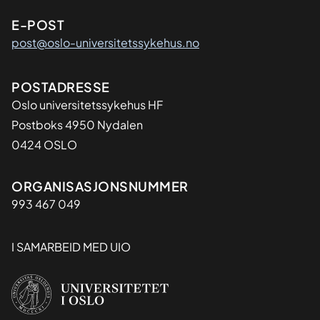
E-POST
post@oslo-universitetssykehus.no
Adresse
POSTADRESSE
Oslo universitetssykehus HF
Postboks 4950 Nydalen
0424 OSLO
Organisasjon
ORGANISASJONSNUMMER
993 467 049
I SAMARBEID MED UIO