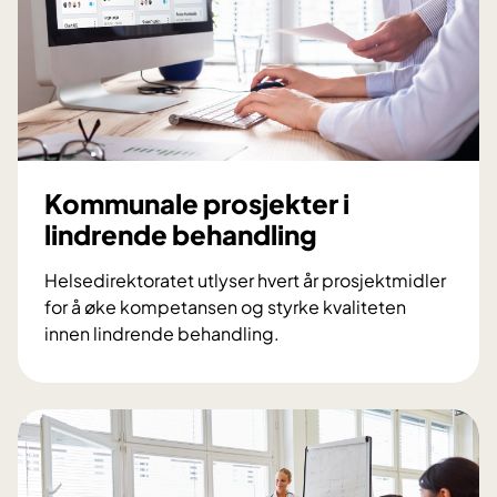
s
k
p
a
l
l
i
Kommunale prosjekter i
a
lindrende behandling
s
j
Helsedirektoratet utlyser hvert år prosjektmidler
o
for å øke kompetansen og styrke kvaliteten
n
innen lindrende behandling.
K
o
m
m
u
n