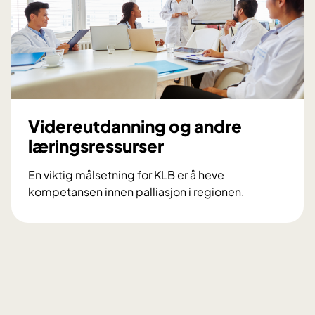
a
l
e
p
r
o
s
Videreutdanning og andre
j
læringsressurser
e
k
En viktig målsetning for KLB er å heve
t
kompetansen innen palliasjon i regionen.
e
V
r
i
i
d
l
e
i
r
n
e
d
u