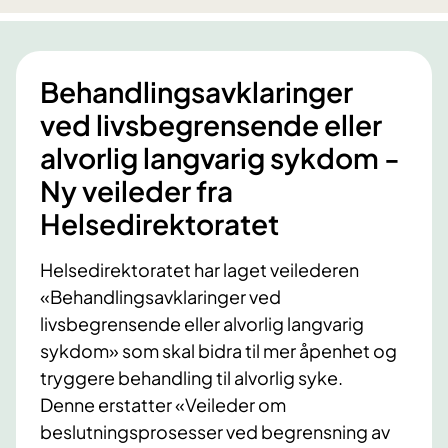
r
t
e
d
n
a
d
Behandlingsavklaringer
n
e
n
ved livsbegrensende eller
b
i
e
alvorlig langvarig sykdom -
n
h
g
Ny veileder fra
a
o
Helsedirektoratet
n
g
d
a
l
Helsedirektoratet har laget veilederen
n
i
«Behandlingsavklaringer ved
d
n
livsbegrensende eller alvorlig langvarig
r
g
sykdom» som skal bidra til mer åpenhet og
e
l
tryggere behandling til alvorlig syke.
æ
Denne erstatter «Veileder om
r
beslutningsprosesser ved begrensning av
i