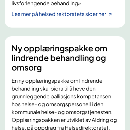
livsforlengende behandling».
n
Les mer på helsedirektoratets sider her
g
s
r
e
s
Ny opplæringspakke om
s
u
lindrende behandling og
r
omsorg
s
e
En ny opplæringspakke om lindrende
r
behandling skal bidra til å heve den
grunnleggende palliasjons kompetansen
hos helse- og omsorgspersonell i den
kommunale helse- og omsorgstjenesten.
Opplæringspakken er utviklet av Aldring og
helse, på oppdrag fra Helsedirektoratet.