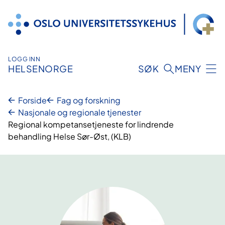
Hopp
til
innhold
LOGG INN
HELSENORGE
SØK
MENY
Forside
Fag og forskning
Nasjonale og regionale tjenester
Regional kompetansetjeneste for lindrende
behandling Helse Sør-Øst, (KLB)