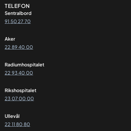
Kontaktinformasjon
TELEFON
Sentralbord
91 50 27 70
Aker
22 89 40 00
Radiumhospitalet
22 93 40 00
Rikshospitalet
23 07 00 00
Ullevål
22 11 80 80