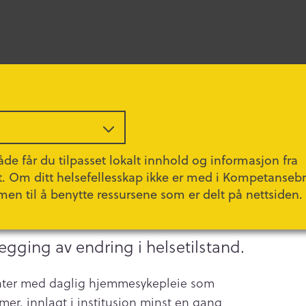
de får du tilpasset lokalt innhold og informasjon fra
t. Om ditt helsefellesskap ikke er med i Kompetanseb
men til å benytte ressursene som er delt på nettsiden.
tlegging av endring i helsetilstand.
ter med daglig hjemmesykepleie som
mer, innlagt i institusjon minst en gang