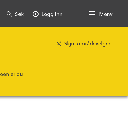
Søk
Søk
Logg inn
Meny
Søk
Vis/Skjul
meny
Skjul områdevelger
Legg til favoritt
roen er du