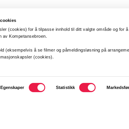
 cookies
er (cookies) for å tilpasse innhold til ditt valgte område og for 
en av Kompetansebroen.
etansebroen
nhold (eksempelvis å se filmer og påmeldingsløsning på arrangem
ormasjonskapsler (cookies).
s universitetssykehus HF
sveien 25
ordbyhagen
Egenskaper
Statistikk
Markedsfø
kt oss