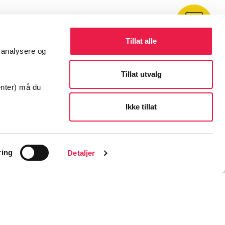
Kontakt
Tillat alle
å analysere og
Tillat utvalg
enter) må du
Ikke tillat
ring
Detaljer