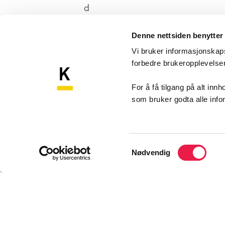
d
e
n
Denne nettsiden benytter
n
Vi bruker informasjonskapsl
e
forbedre brukeropplevels
v
Komp
Kompetansebroen
For å få tilgang på alt in
i
som bruker godta alle inf
Akershu
d
Sykehu
e
1478 N
o
Samtykkevalg
e
Nødvendig
n
Konta
.