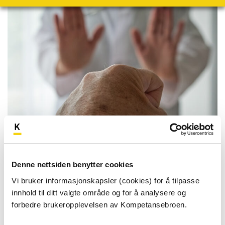
Forebygging og mestring av
aggresjon og vold
Denne nettsiden benytter cookies
Vi bruker informasjonskapsler (cookies) for å tilpasse
innhold til ditt valgte område og for å analysere og
Når du har gjennomført kurset skal du kjenne til:
forbedre brukeropplevelsen av Kompetansebroen.
Det etiske og juridiske rammeverket (intro)