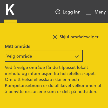
HOPP
Kompetansebroen
TIL
Logg inn
Meny
HOVEDINNHOLD
Vis/Skjul
meny
Legg til favoritt
Skjul områdevelger
Forebygging og mestring av
Mitt område
aggresjon og vold
Velg område
Regional sikkerhetsseksjon, OUS
Ved å velge område får du tilpasset lokalt
innhold og informasjon fra helsefellesskapet.
Om ditt helsefellesskap ikke er med i
Medarbeidere i helsetjenesten
Kompetansebroen er du allikevel velkommen til
å benytte ressursene som er delt på nettsiden.
20 - 30 minutter