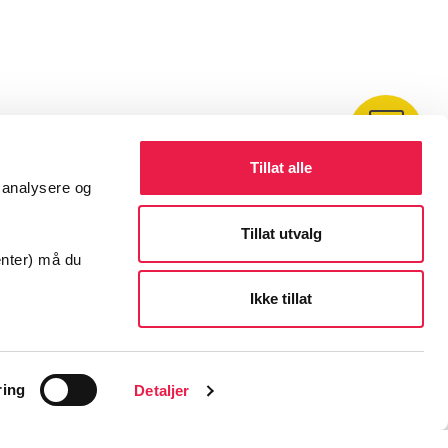
Kontakt
Tillat alle
å analysere og
Tillat utvalg
enter) må du
Ikke tillat
ring
Detaljer