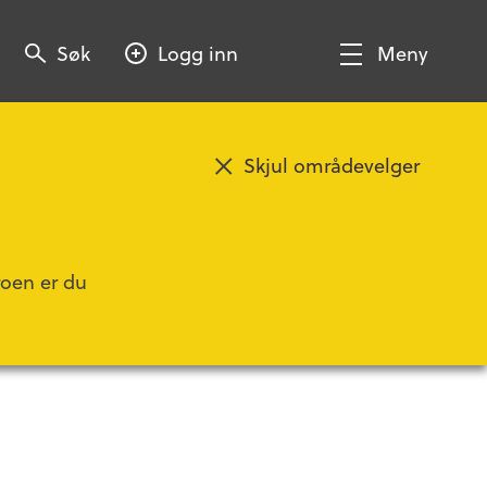
Søk
Søk
Logg inn
Meny
Søk
Vis/Skjul
meny
Skjul områdevelger
Legg til favoritt
roen er du