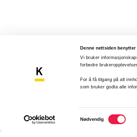
Denne nettsiden benytter
Vi bruker informasjonskapsl
forbedre brukeropplevels
Komp
Kompetansebroen
For å få tilgang på alt in
som bruker godta alle inf
Akershu
Sykehu
1478 N
Samtykkevalg
Nødvendig
Konta