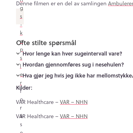
Denne filmen er en del av samlingen
Ambuleren
g
s
­
k
a
Ofte stilte spørsmål
p
Hvor lenge kan hver sugeintervall vare?
s
Hvordan gjennomføres sug i nesehulen?
l
e
Hva gjør jeg hvis jeg ikke har mellomstykke
r
Kilder:
f
o
VAR Healthcare –
VAR – NHN
r
å
VAR Healthcare –
VAR – NHN
s
e