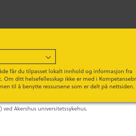
de får du tilpasset lokalt innhold og informasjon fra
t. Om ditt helsefellesskap ikke er med i Kompetanseb
ier
men til å benytte ressursene som er delt på nettsiden.
 ved Akershus universitetssykehus.