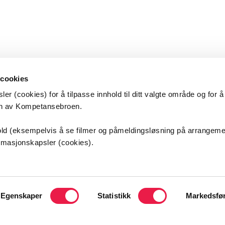
 cookies
er (cookies) for å tilpasse innhold til ditt valgte område og for 
en av Kompetansebroen.
etansebroen
nhold (eksempelvis å se filmer og påmeldingsløsning på arrangem
ormasjonskapsler (cookies).
s universitetssykehus HF
sveien 25
ordbyhagen
Egenskaper
Statistikk
Markedsfø
kt oss