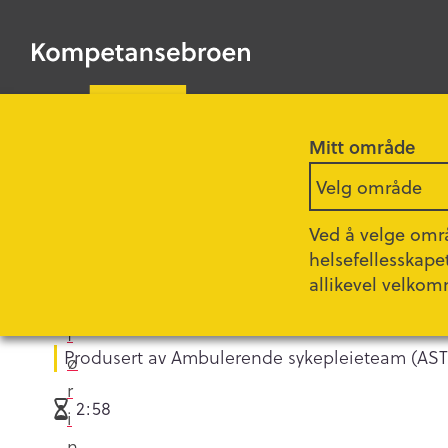
HOPP
o
TIL
Kompetansebroen
HOVEDINNHOLD
d
t
a
m
Mitt område
a
Forsiden
Filmer
Velg område
r
k
Ved å velge områ
e
helsefellesskape
Sug av øvre luftve
d
allikevel velkom
s
f
Produsert av Ambulerende sykepleieteam (AST)
ø
r
2:58
i
n