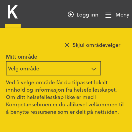
HOPP
Kompetansebroen
TIL
Logg inn
Meny
HOVEDINNHOLD
Vis/Skjul
meny
Legg til favoritt
Skjul områdevelger
Filmer om palliasjon
Mitt område
Velg område
Kreftkoordinatorteamet i Lillestrøm kommune har
laget refleksjonsfilmer om viktige tema innen
Ved å velge område får du tilpasset lokalt
palliasjon.
innhold og informasjon fra helsefellesskapet.
Om ditt helsefellesskap ikke er med i
De fire første filmene inneholder forskjellige
Kompetansebroen er du allikevel velkommen til
fagtemaer innen palliasjon med tilhørende
å benytte ressursene som er delt på nettsiden.
refleksjonsspørsmål. Videre finner du seks
undervisningsfilmer om de vanligste symptomene