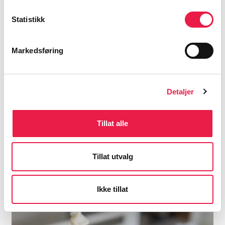
6:11
Statistikk
Markedsføring
Detaljer
Tillat alle
Forstoppelse og kvalme
Tillat utvalg
8:36
Ikke tillat