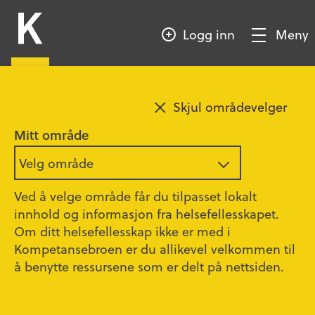
HOPP
Kompetansebroen
TIL
Logg inn
Meny
HOVEDINNHOLD
Vis/Skjul
meny
Skjul områdevelger
Mitt område
Velg område
Ved å velge område får du tilpasset lokalt
innhold og informasjon fra helsefellesskapet.
Om ditt helsefellesskap ikke er med i
Illustrasjon: Shutterstock
Kompetansebroen er du allikevel velkommen til
å benytte ressursene som er delt på nettsiden.
Kurs i infeksjonssykdommer