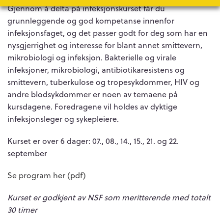
Gjennom å delta på infeksjonskurset får du
grunnleggende og god kompetanse innenfor
infeksjonsfaget, og det passer godt for deg som har en
nysgjerrighet og interesse for blant annet smittevern,
mikrobiologi og infeksjon. Bakterielle og virale
infeksjoner, mikrobiologi, antibiotikaresistens og
smittevern, tuberkulose og tropesykdommer, HIV og
andre blodsykdommer er noen av temaene på
kursdagene. Foredragene vil holdes av dyktige
infeksjonsleger og sykepleiere.
Kurset er over 6 dager: 07., 08., 14., 15., 21. og 22.
september
Se program her (pdf)
Kurset er godkjent av NSF som meritterende med totalt
30 timer