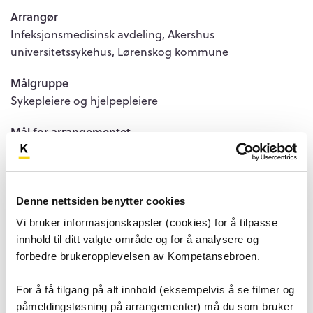
Arrangør
Infeksjonsmedisinsk avdeling, Akershus
universitetssykehus, Lørenskog kommune
Målgruppe
Sykepleiere og hjelpepleiere
Mål for arrangementet
Få en grunnleggende og god kompetanse innenfor
infeksjonsfaget.
Påmeldingsfrist
Denne nettsiden benytter cookies
04. september 2026 kl 15.30
Vi bruker informasjonskapsler (cookies) for å tilpasse
innhold til ditt valgte område og for å analysere og
Pris for arrangementet
forbedre brukeropplevelsen av Kompetansebroen.
Ordinær deltager: 4500kr
For å få tilgang på alt innhold (eksempelvis å se filmer og
Intern ansatt – avgift: 2500kr (internoverføres i
etterkant)
påmeldingsløsning på arrangementer) må du som bruker