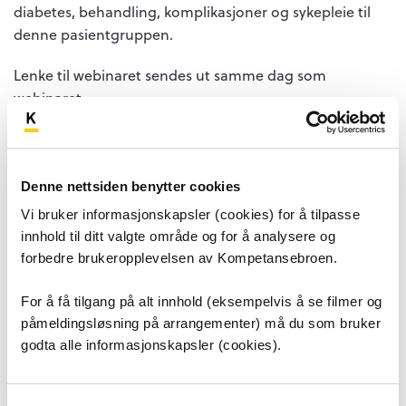
diabetes, behandling, komplikasjoner og sykepleie til
denne pasientgruppen.
Lenke til webinaret sendes ut samme dag som
webinaret.
Det kan bli sendt ut en evaluering til deltagerne i
etterkant av webinaret
Denne nettsiden benytter cookies
Arrangør
Vi bruker informasjonskapsler (cookies) for å tilpasse
Kompetansebroen Ahus og Ambulerende
innhold til ditt valgte område og for å analysere og
sykepleieteam
forbedre brukeropplevelsen av Kompetansebroen.
Målgruppe
For å få tilgang på alt innhold (eksempelvis å se filmer og
Alt helsepersonell
påmeldingsløsning på arrangementer) må du som bruker
godta alle informasjonskapsler (cookies).
Mål for arrangementet
Faglig påfyll