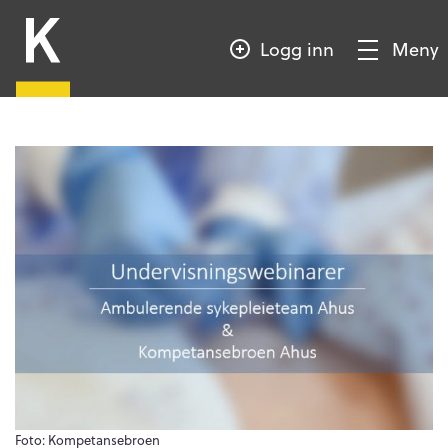
HOPP
Kompetansebroen
TIL
Logg inn
Meny
HOVEDINNHOLD
Vis/Skjul
meny
Foto: Kompetansebroen