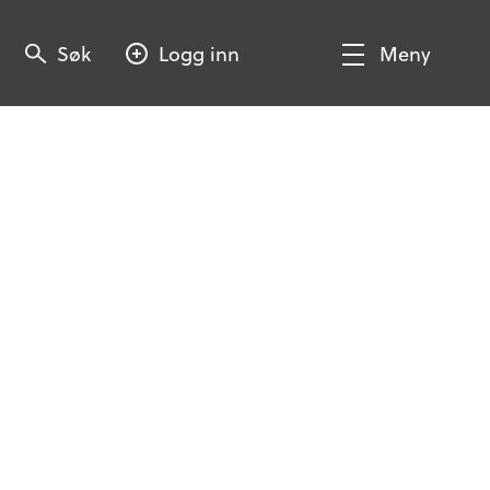
Søk
Søk
Logg inn
Meny
Søk
Vis/Skjul
meny