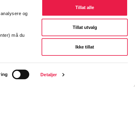
Kontakt
Tillat alle
å analysere og
Tillat utvalg
enter) må du
Ikke tillat
ring
Detaljer