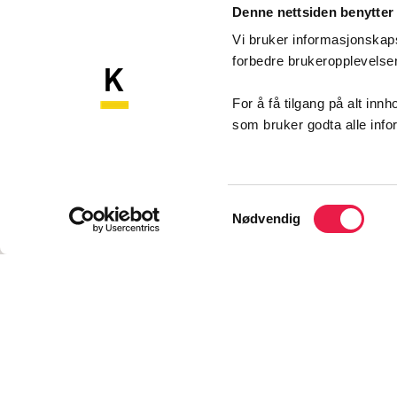
Denne nettsiden benytter
Vi bruker informasjonskapsl
forbedre brukeropplevels
Komp
Kompetansebroen
For å få tilgang på alt in
som bruker godta alle inf
Akershu
Sykehu
1478 N
Samtykkevalg
Nødvendig
Konta