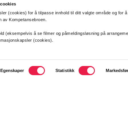
 cookies
er (cookies) for å tilpasse innhold til ditt valgte område og for 
en av Kompetansebroen.
etansebroen
nhold (eksempelvis å se filmer og påmeldingsløsning på arrangem
ormasjonskapsler (cookies).
s universitetssykehus HF
sveien 25
ordbyhagen
Egenskaper
Statistikk
Markedsfø
kt oss