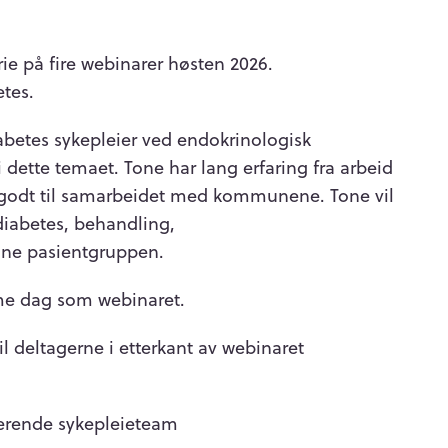
rie på fire webinarer høsten 2026.
etes.
abetes sykepleier
ved endokrinologisk
i dette temaet.
Tone har lang erfaring fra arbeid
 godt til samarbeidet med kommunene.
Tone vil
iabetes, behandling,
nne pasientgruppen.
me dag som webinaret.
il deltagerne i etterkant av webinaret
rende sykepleieteam