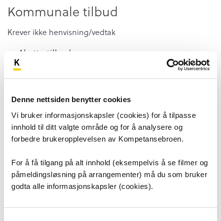
Kommunale tilbud
Krever ikke henvisning/vedtak
Akutte tilbud
Helsetilbud i kommunen
Lavterskel helsetilbud rettet mot barn og unge i
bydel
Denne nettsiden benytter cookies
Tjenester og tilbud fra Velferdsetaten
Vi bruker informasjonskapsler (cookies) for å tilpasse
innhold til ditt valgte område og for å analysere og
Tjenester og tilbud fra Barne- og familieetaten
forbedre brukeropplevelsen av Kompetansebroen.
Andre tilbud til barn og unge
For å få tilgang på alt innhold (eksempelvis å se filmer og
Lavterskel støttetilbud til foreldre og pårørende
påmeldingsløsning på arrangementer) må du som bruker
godta alle informasjonskapsler (cookies).
NAV
Samtykkevalg