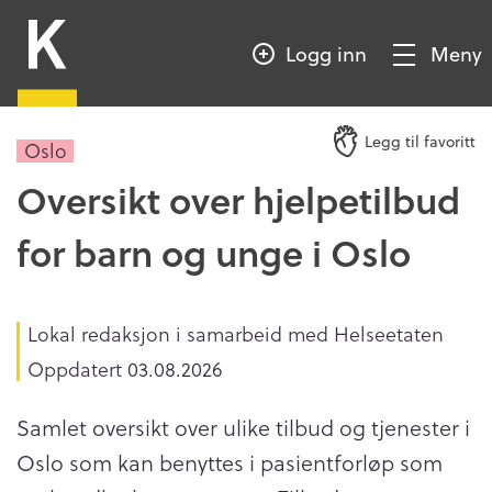
HOPP
Kompetansebroen
TIL
Logg inn
Meny
HOVEDINNHOLD
Vis/Skjul
meny
Legg til favoritt
Oslo
Oversikt over hjelpetilbud
for barn og unge i Oslo
Lokal redaksjon i samarbeid med Helseetaten
Oppdatert
03.08.2026
Samlet oversikt over ulike tilbud og tjenester i
Oslo som kan benyttes i pasientforløp som