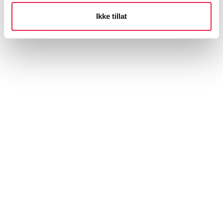
kommune
Ikke tillat
E-post: ingrid.grov.mannsverk@hel.oslo.kommune.no